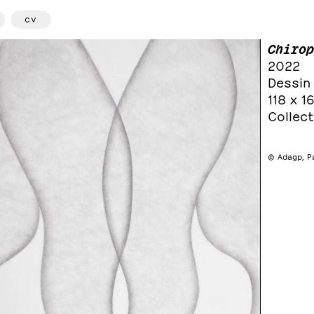
cv
Chirop
2022
Dessin
118 x 1
Collect
© Adagp, P