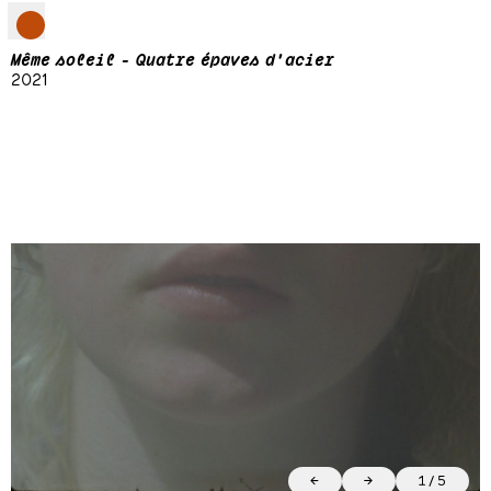
Même soleil - Quatre épaves d'acier
2021
←
→
1
/
5