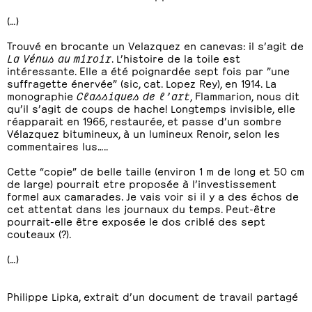
(…)
Trouvé en brocante un Velazquez en canevas: il s’agit de
La Vénus au miroir
. L’histoire de la toile est
intéressante. Elle a été poignardée sept fois par ”une
suffragette énervée” (sic, cat. Lopez Rey), en 1914. La
monographie
Classiques de l’art
, Flammarion, nous dit
qu’il s’agit de coups de hache! Longtemps invisible, elle
réapparait en 1966, restaurée, et passe d’un sombre
Vélazquez bitumineux, à un lumineux Renoir, selon les
commentaires lus…..
Cette “copie” de belle taille (environ 1 m de long et 50 cm
de large) pourrait etre proposée à l’investissement
formel aux camarades. Je vais voir si il y a des échos de
cet attentat dans les journaux du temps. Peut-être
pourrait-elle être exposée le dos criblé des sept
couteaux (?).
(…)
Philippe Lipka, extrait d’un document de travail partagé