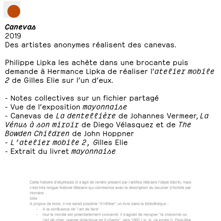
Canevas
2019
Des artistes anonymes réalisent des canevas.
Philippe Lipka les achète dans une brocante puis
demande à Hermance Lipka de réaliser l’
atelier mobile
2
de Gilles Elie sur l’un d’eux.
- Notes collectives sur un fichier partagé
- Vue de l’exposition
mayonnaise
- Canevas de
La dentellière
de Johannes Vermeer,
La
Vénus à son miroir
de Diego Vélasquez et de
The
Bowden Children
de John Hoppner
-
L’atelier mobile 2, G
illes Elie
- Extrait du livret
mayonnaise