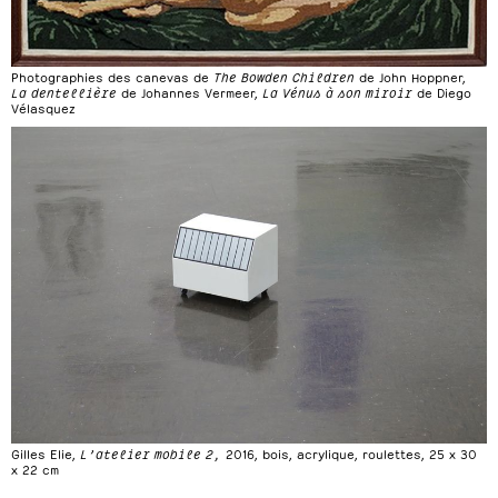
Photographies des canevas de
The Bowden Children
de John Hoppner,
La dentellière
de Johannes Vermeer,
La Vénus à son miroir
de Diego
Vélasquez
Gilles Elie,
L’atelier mobile 2,
2016, bois, acrylique, roulettes, 25 x 30
x 22 cm