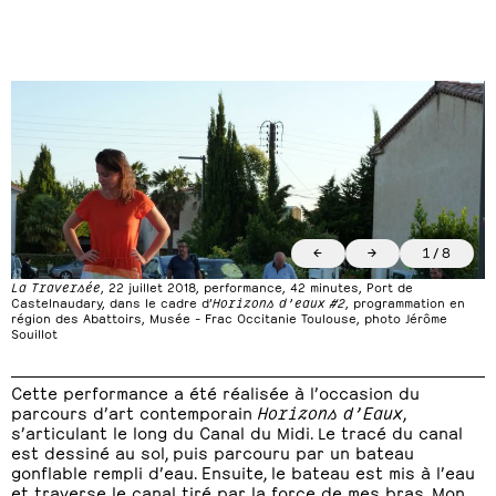
←
→
1
/
8
La Traversée
, 22 juillet 2018, performance, 42 minutes, Port de
Castelnaudary, dans le cadre d’
Horizons d’eaux #2
, programmation en
région des Abattoirs, Musée – Frac Occitanie Toulouse, photo Jérôme
Souillot
Cette performance a été réalisée à l’occasion du
parcours d’art contemporain
Horizons d’Eaux
,
s’articulant le long du Canal du Midi. Le tracé du canal
est dessiné au sol, puis parcouru par un bateau
gonflable rempli d’eau. Ensuite, le bateau est mis à l’eau
et traverse le canal tiré par la force de mes bras. Mon