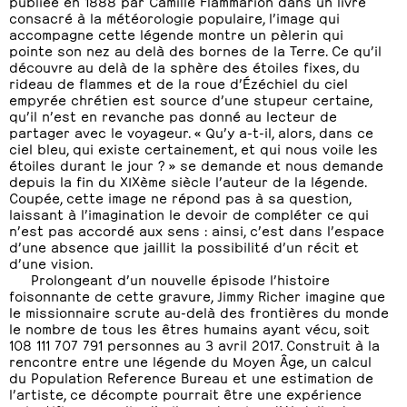
publiée en 1888 par Camille Flammarion dans un livre
consacré à la météorologie populaire, l’image qui
accompagne cette légende montre un pèlerin qui
pointe son nez au delà des bornes de la Terre. Ce qu’il
découvre au delà de la sphère des étoiles fixes, du
rideau de flammes et de la roue d’Ézéchiel du ciel
empyrée chrétien est source d’une stupeur certaine,
qu’il n’est en revanche pas donné au lecteur de
partager avec le voyageur. « Qu’y a-t-il, alors, dans ce
ciel bleu, qui existe certainement, et qui nous voile les
étoiles durant le jour ? » se demande et nous demande
depuis la fin du XIXème siècle l’auteur de la légende.
Coupée, cette image ne répond pas à sa question,
laissant à l’imagination le devoir de compléter ce qui
n’est pas accordé aux sens : ainsi, c’est dans l’espace
d’une absence que jaillit la possibilité d’un récit et
d’une vision.
Prolongeant d’un nouvelle épisode l’histoire
foisonnante de cette gravure, Jimmy Richer imagine que
le missionnaire scrute au-delà des frontières du monde
le nombre de tous les êtres humains ayant vécu, soit
108 111 707 791 personnes au 3 avril 2017. Construit à la
rencontre entre une légende du Moyen Âge, un calcul
du Population Reference Bureau et une estimation de
l’artiste, ce décompte pourrait être une expérience