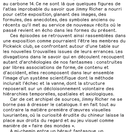
au carbone 14. Ce ne sont là que quelques figures de
l’atlas improbable du savoir que Jimmy Richer a nourri
pour cette exposition, glanant des images, des
formules, des anecdotes, des symboles anciens ou
récents qu’il met au service de nouveaux récits où le
passé revient en écho dans les formes du présent.
Ces épisodes se retrouvent ainsi rassemblées dans
une exposition comme pourraient l’être les membres du
Pickwick club, se confrontant autour d’une table sur
les nouvelles trouvailles issues de leurs errances. Les
divagations dans le savoir qui en découlent recoupent
autant d’archéologies de nos fantasmes : construites
par libres associations de forme, de contenu et
d’accident, elles recomposent dans leur ensemble
l’image d’un système scientifique dont la méthode
inclurait l’échec et la vanne, dont la structure
reposerait sur un décloisonnement volontaire des
hiérarchies temporelles, spatiales et axiologiques.
Car de cet archipel de sources, Jimmy Richer ne se
borne pas à dresser le catalogue. Il en fait tout au
contraire la matière première d’œuvres visuelles
luxuriantes, où la curiosité érudite du chineur laisse la
place aux droits du regard et au jeu visuel comme
manière de « faire des mondes ».
A mi-chemin entre un héraut fantasque, un