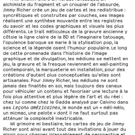
alchimiste du fragment et un croupier de l’absurde,
Jimmy Richer crée un jeu de cartes et les redistribue :
syncrétiques et construites par couches, ses images
réalisent une synthèse mouvante entre les registres
du savoir et les codes graphiques et visuels les plus
différents. Le trait méticuleux de la gravure ancienne y
côtoie la ligne claire de la BD et l’imaginaire tatouage,
l’opulence baroque se marie à la stylisation pop, la
science et la légende osent l’humour populaire. Le long
de cette promenade dans l’histoire de l’image
graphique et de divulgation, les médiums se mettent en
jeu, la gravure et la fresque reviennent en wall-painting
contemporain, la marqueterie en installation, pour des
créations d’autant plus conceptuelles qu’elles sont
artisanales. Pour Jimmy Richer, les médiums ne sont
jamais des finalités en soi, mais toujours des canaux
pour véhiculer un contenu et favoriser une lecture à la
fois plus attentive et plus légère de l’art et du réel :
chez lui comme chez le Gadda analysé par Calvino dans
ses
Leçons américaines
, le monde est un « méli-mélo,
un micmac, une pelote » dont il ne faut surtout pas
atténuer la complexité inextricable.
Mi grimoire mi bestiaire, les cartes de jeu de Jimmy
Richer sont ainsi avant tout des invitations à jouer du
miroir pour changer inlassablement de perspective et