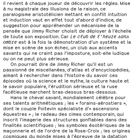
il revient à chaque joueur de découvrir les règles. Mise
à nu magistrale des illusions de la raison, ce
paralogisme aristotélicien mettant en conflit intuition
et induction vaut en effet tout d’abord d’indice, de
suggestion pour appréhender un mécanisme de la
pensée que Jimmy Richer choisit de déployer à l’échelle
de toute son exposition. Car
Le club de l’heure sans
ombre
est à la fois la démonstration d’un système et la
mise en scène de son échec, un club aux accents
savants qui ne craint pas l’imposture, soit-elle ludique
ou on ne peut plus sérieuse.
On pourrait dire de Jimmy Richer qu’il est un
passionné de miscellanées, d’atlas et d’encyclopédies,
aimant à rechercher dans l’histoire du savoir ces
épisodes où la science et le mythe, la culture haute et
le savoir populaire, l’érudition sérieuse et la ruse
facétieuse marchent bras-dessus bras-dessous.
Hans le cheval savant, mondialement célèbre pour
ses talents arithmétiques ; les « forains-aérostiers »,
dont le couple Poitevin spécialiste d’« ascensions
équestres » ; le radeau des cimes contemporain, qui
inscrit l’imagerie des structures gonflables dans des
finalités scientifiques ; les symboles ésotériques de la
maçonnerie et de l’ordre de la Rose-Croix ; les origines
cosmiques du monde mises à l’épreuve de la datation