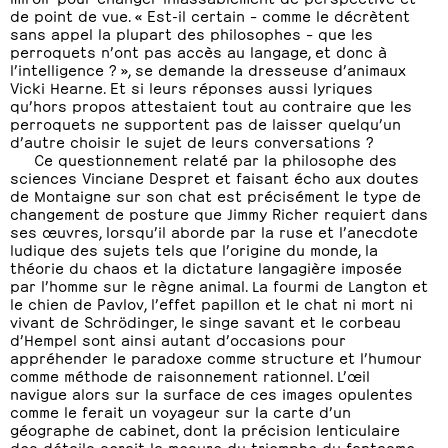
de point de vue. « Est-il certain – comme le décrètent
sans appel la plupart des philosophes – que les
perroquets n’ont pas accès au langage, et donc à
l’intelligence ? », se demande la dresseuse d’animaux
Vicki Hearne. Et si leurs réponses aussi lyriques
qu’hors propos attestaient tout au contraire que les
perroquets ne supportent pas de laisser quelqu’un
d’autre choisir le sujet de leurs conversations ?
Ce questionnement relaté par la philosophe des
sciences Vinciane Despret et faisant écho aux doutes
de Montaigne sur son chat est précisément le type de
changement de posture que Jimmy Richer requiert dans
ses œuvres, lorsqu’il aborde par la ruse et l’anecdote
ludique des sujets tels que l’origine du monde, la
théorie du chaos et la dictature langagière imposée
par l’homme sur le règne animal. La fourmi de Langton et
le chien de Pavlov, l’effet papillon et le chat ni mort ni
vivant de Schrödinger, le singe savant et le corbeau
d’Hempel sont ainsi autant d’occasions pour
appréhender le paradoxe comme structure et l’humour
comme méthode de raisonnement rationnel. L’œil
navigue alors sur la surface de ces images opulentes
comme le ferait un voyageur sur la carte d’un
géographe de cabinet, dont la précision lenticulaire
des détails serait la mesure du triomphe du fantasme