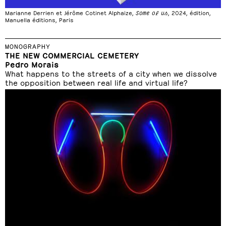
Marianne Derrien et Jérôme Cotinet Alphaize,
Some of us
, 2024, édition,
Manuella éditions, Paris
MONOGRAPHY
THE NEW COMMERCIAL CEMETERY
Pedro Morais
What happens to the streets of a city when we dissolve
the opposition between real life and virtual life?