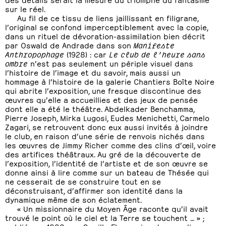
sur le réel.
Au fil de ce tissu de liens jaillissant en filigrane,
l’original se confond imperceptiblement avec la copie,
dans un rituel de dévoration-assimilation bien décrit
par Oswald de Andrade dans son
Manifeste
Anthropophage
(1928) : car
Le club de l’heure sans
ombre
n’est pas seulement un périple visuel dans
l’histoire de l’image et du savoir, mais aussi un
hommage à l’histoire de la galerie Chantiers Boîte Noire
qui abrite l’exposition, une fresque discontinue des
œuvres qu’elle a accueillies et des jeux de pensée
dont elle a été le théâtre. Abdelkader Benchamma,
Pierre Joseph, Mirka Lugosi, Eudes Menichetti, Carmelo
Zagari, se retrouvent donc eux aussi invités à joindre
le club, en raison d’une série de renvois nichés dans
les œuvres de Jimmy Richer comme des clins d’œil, voire
des artifices théâtraux. Au gré de la découverte de
l’exposition, l’identité de l’artiste et de son œuvre se
donne ainsi à lire comme sur un bateau de Thésée qui
ne cesserait de se construire tout en se
déconstruisant, d’affirmer son identité dans la
dynamique même de son éclatement.
« Un missionnaire du Moyen Âge raconte qu’il avait
trouvé le point où le ciel et la Terre se touchent … » ;