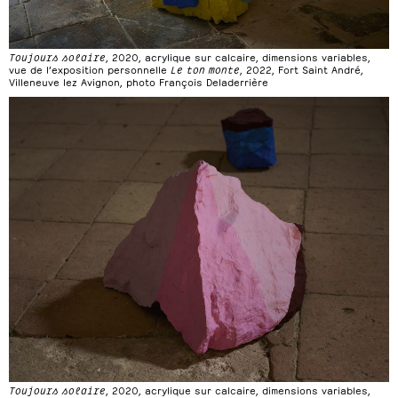
Toujours solaire
, 2020, acrylique sur calcaire, dimensions variables,
vue de l’exposition personnelle
Le ton monte
, 2022, Fort Saint André,
Villeneuve lez Avignon, photo François Deladerrière
Toujours solaire
, 2020, acrylique sur calcaire, dimensions variables,