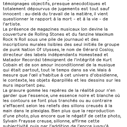
témoignages objectifs, presque anecdotiques et
totalement dépourvus de jugements est tout sauf
innocent : au-delà du travail de la matière, il vient
questionner le rapport à la mort – et à la vie – de
l’artiste.
La présence de magazines musicaux (on devine la
couverture de Rolling Stones et du fanzine Maximum
Rock N Roll sous une pile de journaux) et des
inscriptions murales lisibles des seul initiés (le groupe
de punk Nation Of Ulysses, le nom de Gérard Cosloy,
directeur des labels indépendants Homestead et
Matador Records) témoignent de l’intégrité de Kurt
Cobain et de son amour inconditionnel de la musique
qui était partout, tout le temps dans sa vie. Mais à
mesure que l’œil s’habitue à cet univers d’obsidienne,
le contexte, les objets éparpillés et les dessins sur les
murs importent peu.
La gravure gomme les repères de la réalité pour n’en
garder que l’essence, une essence noire et blanche où
les contours se font plus tranchés ou au contraire
s’effacent selon les reliefs des sillons creusés à la
main dans le plexiglas. Bien plus que la reproduction
d’une photo, plus encore que le négatif de cette photo,
Sylvain Fraysse creuse, sillonne, affirme cette
subjectivité, puis par l’addition de l’encre jusqu’à