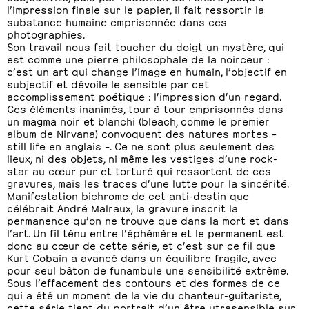
l’impression finale sur le papier, il fait ressortir la
substance humaine emprisonnée dans ces
photographies.
Son travail nous fait toucher du doigt un mystère, qui
est comme une pierre philosophale de la noirceur :
c’est un art qui change l’image en humain, l’objectif en
subjectif et dévoile le sensible par cet
accomplissement poétique : l’impression d’un regard.
Ces éléments inanimés, tour à tour emprisonnés dans
un magma noir et blanchi (bleach, comme le premier
album de Nirvana) convoquent des natures mortes –
still life en anglais –. Ce ne sont plus seulement des
lieux, ni des objets, ni même les vestiges d’une rock-
star au cœur pur et torturé qui ressortent de ces
gravures, mais les traces d’une lutte pour la sincérité.
Manifestation bichrome de cet anti-destin que
célébrait André Malraux, la gravure inscrit la
permanence qu’on ne trouve que dans la mort et dans
l’art. Un fil ténu entre l’éphémère et le permanent est
donc au cœur de cette série, et c’est sur ce fil que
Kurt Cobain a avancé dans un équilibre fragile, avec
pour seul bâton de funambule une sensibilité extrême.
Sous l’effacement des contours et des formes de ce
qui a été un moment de la vie du chanteur-guitariste,
cette série tient du portrait d’un être utrasensible sur