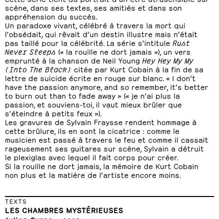
scène, dans ses textes, ses amitiés et dans son
appréhension du succès.
Un paradoxe vivant, célébré à travers la mort qui
l’obsédait, qui rêvait d’un destin illustre mais n’était
pas taillé pour la célébrité. La série s’intitule
Rust
Never Sleeps
(« la rouille ne dort jamais »), un vers
emprunté à la chanson de Neil Young
Hey Hey My My
(Into The Black)
citée par Kurt Cobain à la fin de sa
lettre de suicide écrite en rouge sur blanc. « I don’t
have the passion anymore, and so remember, it’s better
to burn out than to fade away » (« je n’ai plus la
passion, et souviens-toi, il vaut mieux brûler que
s’éteindre à petits feux »).
Les gravures de Sylvain Fraysse rendent hommage à
cette brûlure, ils en sont la cicatrice : comme le
musicien est passé à travers le feu et comme il cassait
rageusement ses guitares sur scène, Sylvain a détruit
le plexiglas avec lequel il fait corps pour créer.
Si la rouille ne dort jamais, la mémoire de Kurt Cobain
non plus et la matière de l’artiste encore moins.
TEXTS
LES CHAMBRES MYSTÉRIEUSES