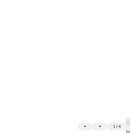
←
→
1
/
4