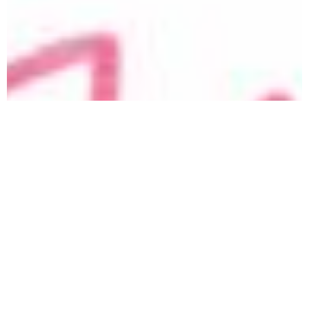
Le travail de Guilhem Roubichou prend sa source dans
une exploration des territoires dits périphériques et
post-industriels, dont il est issu, et il interroge leurs
différentes mutations. En dialogue constant entre sa
culture d’origine et le champ de l’art, il prélève,
transforme et active divers éléments, objets et matières
afin de renouveler la perception de nos environnements.
Read more
Codetta, exposition personnelle, Maison
Salvan, Labège, 2025