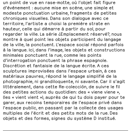
un point de vue en rase-motte, où l’objet fait figure
d’événement : aucune mise en scène, une simple et
modeste ponctuation urbaine, fragments de petites
chroniques visuelles. Dans son dialogue avec ce
territoire, l’artiste a choisi la première strate en
hauteur, celle qui démarre à partir du sol, pour
regarder la ville. La série ¿Emplacement réservé?, nous
montre à quel point les objets participent du langage
de la ville, la ponctuent. L’espace social répond parfois
à la langue. Ici, dans l’image, les objets et constructions
minimales ponctuent la rue, comme les points
d’interrogation ponctuent la phrase espagnole.
Discrétion et fantaisie de la langue écrite. A ces
sculptures improvisées dans l’espace urbain, à ces
matériaux pauvres, répond le langage simplifié de la
photographie, ni grandiloquente, ni savante. Car il s’agit
littéralement, dans cette Re-colección, de suivre le fil
des petites actions du quotidien: des « viene viene »,
(les « vient vient »), auprès de qui tu dois payer pour te
garer, aux recoins temporaires de l’espace privé dans
l’espace public, en passant par la collecte des usages
multiples de l’écrit et des petits mots de la rue. Des
objets et des formes, signes du système D institué.