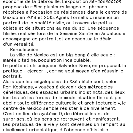
économie de la débrouille. L’exposition
Re-colección
propose de mêler plusieurs images et phrases
récoltées à l’occasion de résidences dans le centre de
Mexico en 2013 et 2015. Agnès Fornells dresse ici un
portrait de la société civile, au travers de petits
objets et de situations au ras du sol. Une séquence
filmée, réalisée lors de la Semaine Sainte en Andalousie
accompagne ce portrait, et en accentue le désir
d’universalité.
Re-colección
La ville de Mexico est un big-bang à elle seule :
marée citadine, population incalculable.
Le poète et chroniqueur Salvador Novo, en proposait la
pratique – ejercer –, comme seul moyen d’en réussir le
portrait.
Alors que les mégalopoles du XXè siècle sont, selon
Rem Koolhaas, « vouées à devenir des métropoles
génériques, des espaces urbains indistincts, des lieux
inertes où les forces de la modernisation finiront par
abolir toute différence culturelle et architecturale », le
centre de Mexico semble résister à ce nivellement.
C’est un lieu de système D, de débrouilles et de
surprises, où les gens se retrouvent et manifestent.
Les pratiques de la vie y sont devenues un rempart au
nivellement urbanistique, à l’absence d’histoire