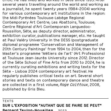
several years travelling around the world and working as
a journalist, he spent twenty years (1984–2004) working
for various contemporary art institutions in the region:
the Midi-Pyrénées Toulouse-Labège Regional
Contemporary Art Centre; Les Abattoirs, Toulouse;
Centre Régional d’Art Contemporain Languedoc-
Roussillon, Sète, as deputy director, administrator,
exhibition curator, publications manager, etc. He taught
at Paul Valéry University in the DESS (postgraduate
diploma) programme ‘Conservation and Management of
20th Century Paintings’ from 1994 to 2004, then for the
Master’s programme ‘Métiers de l’art’ (Art Professions)
at Toulouse Jean-Jaurès University since 2012. Director
of the Sète School of Fine Arts from 2010 to 2024, he is
currently curating exhibitions and writing texts for the
Sète – Lisboa 2024 contemporary art festival. He
regularly publishes critical texts on art. Several short
stories and texts on contemporary dance and theatre
are collected in a first volume,
Rage Cailloux
, 2008,
published by Gris Bleu.
TEXTS
SUR L'EXPOSITION "AUTANT QUE SE FAIRE SE PEUT"
Bernard Teulon-Nouailles
2023