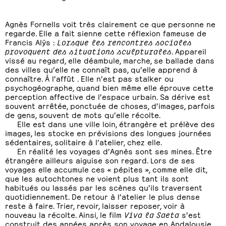
Agnès Fornells voit très clairement ce que personne ne
regarde. Elle a fait sienne cette réflexion fameuse de
Francis Alÿs :
Lorsque les rencontres sociales
provoquent des situations sculpturales
. Appareil
vissé au regard, elle déambule, marche, se ballade dans
des villes qu’elle ne connaît pas, qu’elle apprend à
connaître. À l’affût . Elle n’est pas stalker ou
psychogéographe, quand bien même elle éprouve cette
perception affective de l’espace urbain. Sa dérive est
souvent arrêtée, ponctuée de choses, d’images, parfois
de gens, souvent de mots qu’elle récolte.
Elle est dans une ville loin, étrangère et prélève des
images, les stocke en prévisions des longues journées
sédentaires, solitaire à l’atelier, chez elle.
En réalité les voyages d’Agnès sont ses mines. Être
étrangère ailleurs aiguise son regard. Lors de ses
voyages elle accumule ces « pépites », comme elle dit,
que les autochtones ne voient plus tant ils sont
habitués ou lassés par les scènes qu’ils traversent
quotidiennement. De retour à l’atelier le plus dense
reste à faire. Trier, revoir, laisser reposer, voir à
nouveau la récolte. Ainsi, le film
Viva la Saeta
s’est
construit des années après son voyage en Andalousie.