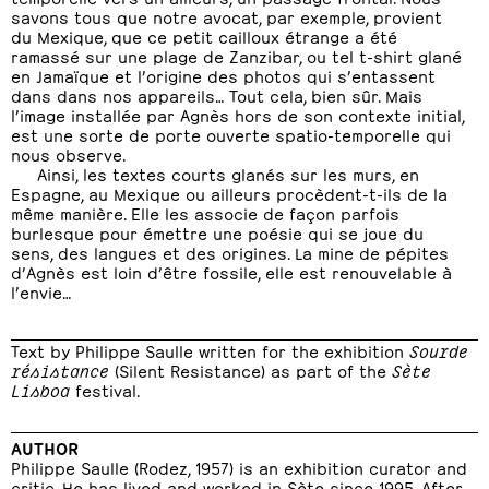
savons tous que notre avocat, par exemple, provient
du Mexique, que ce petit cailloux étrange a été
ramassé sur une plage de Zanzibar, ou tel t-shirt glané
en Jamaïque et l’origine des photos qui s’entassent
dans dans nos appareils… Tout cela, bien sûr. Mais
l’image installée par Agnès hors de son contexte initial,
est une sorte de porte ouverte spatio-temporelle qui
nous observe.
Ainsi, les textes courts glanés sur les murs, en
Espagne, au Mexique ou ailleurs procèdent-t-ils de la
même manière. Elle les associe de façon parfois
burlesque pour émettre une poésie qui se joue du
sens, des langues et des origines. La mine de pépites
d’Agnès est loin d’être fossile, elle est renouvelable à
l’envie…
Text by Philippe Saulle written for the exhibition
Sourde
résistance
(Silent Resistance) as part of the
Sète
Lisboa
festival.
AUTHOR
Philippe Saulle (Rodez, 1957) is an exhibition curator and
critic. He has lived and worked in Sète since 1995. After