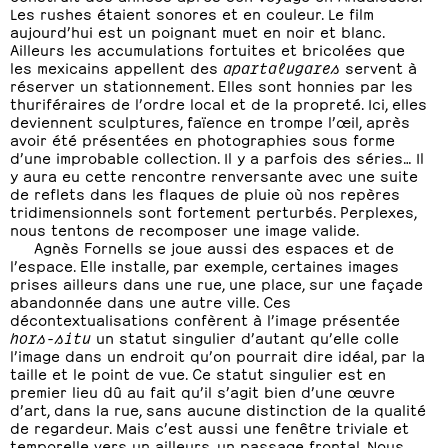
Les rushes étaient sonores et en couleur. Le film
aujourd’hui est un poignant muet en noir et blanc.
Ailleurs les accumulations fortuites et bricolées que
les mexicains appellent des
apartalugares
servent à
réserver un stationnement. Elles sont honnies par les
thuriféraires de l’ordre local et de la propreté. Ici, elles
deviennent sculptures, faïence en trompe l’œil, après
avoir été présentées en photographies sous forme
d’une improbable collection. Il y a parfois des séries… Il
y aura eu cette rencontre renversante avec une suite
de reflets dans les flaques de pluie où nos repères
tridimensionnels sont fortement perturbés. Perplexes,
nous tentons de recomposer une image valide.
Agnès Fornells se joue aussi des espaces et de
l’espace. Elle installe, par exemple, certaines images
prises ailleurs dans une rue, une place, sur une façade
abandonnée dans une autre ville. Ces
décontextualisations confèrent à l’image présentée
hors-situ
un statut singulier d’autant qu’elle colle
l’image dans un endroit qu’on pourrait dire idéal, par la
taille et le point de vue. Ce statut singulier est en
premier lieu dû au fait qu’il s’agit bien d’une œuvre
d’art, dans la rue, sans aucune distinction de la qualité
de regardeur. Mais c’est aussi une fenêtre triviale et
temporelle vers un ailleurs, un passage frontal. Nous