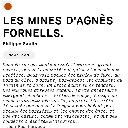
LES MINES D'AGNÈS
FORNELLS.
Philippe Saulle
download
Dans la rue qui monte au soleil morne et grand
ouvert, des voix conseillent qu’on s’accoude aux
fenêtres, pour voir passer les trains de luxe, au
bord du ciel, à droite, par-dessus les arbustes du
jardin de la gare. Un train écume et se rendort.
Des musiques diffuses rôdent. La vie antérieure
émerge et chuchote.. Villes de songe, lorsqu’on
pense à vos noms plaintifs, on prête l’oreille..
Il semble que des voix longues vous hèlent par-
dessus les barrières et les chants des âges, et
que des odeurs, comme des veilleuses, et que des
fougères d’étoiles s’allument..
– Léon-Paul Fargues