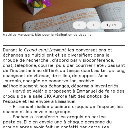
←
→
1
/
11
Mathilde Marquant, kits pour la réalisation de dessins
Durant le
Grand confinement
les conversations et
échanges se multiplient et se diversifient dans le
groupe de recherche : d’abord par visioconférence,
chat, téléphone, courriel puis par courrier l’été : passant
de l’instantané au différé, du temps court au temps long,
changeant de vitesse, de milieu, de support. Anne
Jourdain, chargée de conservation, archive
méthodiquement nos échanges, désormais inventoriés.
- Hervé et Valérie proposent à Emmanuel de faire des
croquis de la salle 310. Aurore fait des photos de
l’espace et les envoie à Emmanuel.
- Emmanuel réalise plusieurs croquis de l’espace, les
scanne et les envoie au groupe.
- Socheata transforme les croquis en cartes
postales. Elle en envoie une à chaque personne du
groupe après avoir fait un confetti par carte. Les