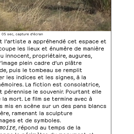
n 05 sec, capture d’écran
t l’artiste a appréhendé cet espace et
oupe les lieux et énumère de manière
 innocent, propriétaire, augures,
’image plein cadre d’un plâtre
de, puis le tombeau se remplit
r les indices et les signes, à la
émoires. La fiction est consolatrice,
t pérennise le souvenir. Pourtant elle
la mort. Le film se termine avec à
ois mis en scène sur un des pans blancs
ère, ramenant la sculpture
images et de symboles.
moire
, répond au temps de la
 longe le périmètre du monument et