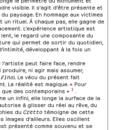
re visible. Il s’agit d’être présente et
e du paysage. En hommage aux victimes
t un rituel. À chaque pas, elle gagne de
acement. L’expérience artistique est
t lent, le regard une composante du
ture qui permet de sortir du quotidien,
’intimité, développant à la fois un
l’artiste peut faire face, rendre
i produire, ni agir mais assumer,
 fins
). Le vécu du présent fait
t. La réalité est magique. « Pour
1
’y a que des contemporains »
.
 un infini, elle longe la surface de la
utorise à glisser du réel au rêve, du
aphies du
Cretto
témoigne de cette
 images d’ailleurs. Elles oscillent
i est présenté comme souvenu et se