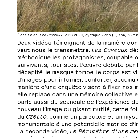
Éléna Salah,
Les Caveaux
, 2018-2020,
dyptique vidéo HD, son, 36 mi
Deux vidéos témoignent de la manière don
veut nous le transmettre.
Les Caveaux
déc
méthodique les protagonistes, coupable ou
survivants, touristes. L’œuvre débute par l
décapité, le masque tombe, le corps est vi
d’images pour informer, conforter, accumule
manière d’une enquête visant à fixer nos m
elle replace dans une mémoire collective e
parle aussi du scandale de l’expérience de 
nouveau l’image du gisant mutilé, cette f
du
Cretto
, comme un paradoxe et un myst
monumentale à une potentielle matrice d’
La seconde vidéo,
Le Périmètre d’une mé
représentation pour celui de la vie. Éléna