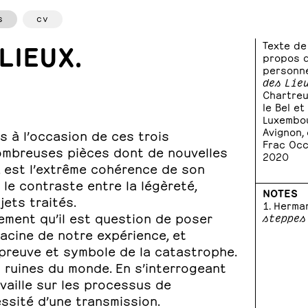
s
cv
LIEUX.
Texte de
propos d
personn
des Lie
Chartreus
le Bel e
Luxembou
Avignon,
s à l’occasion de ces trois
Frac Occi
nombreuses pièces dont de nouvelles
2020
, est l’extrême cohérence de son
 le contraste entre la légèreté,
NOTES
jets traités.
Herma
rement qu’il est question de poser
steppes
racine de notre expérience, et
e preuve et symbole de la catastrophe.
s ruines du monde. En s’interrogeant
availle sur les processus de
ssité d’une transmission.