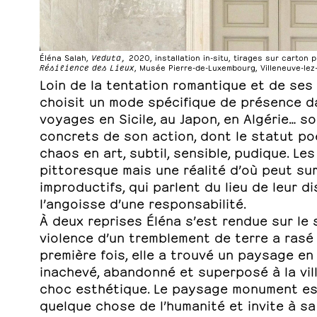
Éléna Salah,
Veduta,
2020, installation in-situ, tirages sur carton 
Résilience des Lieux
, Musée Pierre-de-Luxembourg, Villeneuve-lez-
Loin de la tentation romantique et de ses
choisit un mode spécifique de présence da
voyages en Sicile, au Japon, en Algérie… 
concrets de son action, dont le statut po
chaos en art, subtil, sensible, pudique. L
pittoresque mais une réalité d’où peut surg
improductifs, qui parlent du lieu de leur d
l’angoisse d’une responsabilité.
À deux reprises Éléna s’est rendue sur le 
violence d’un tremblement de terre a rasé t
première fois, elle a trouvé un paysage en 
inachevé, abandonné et superposé à la vil
choc esthétique. Le paysage monument est c
quelque chose de l’humanité et invite à sa 