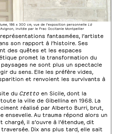
plume, 186 x 300 cm, vue de l’exposition personnelle
La
Avignon, invitée par le Frac Occitanie Montpellier
 représentations fantasmées, l’artiste
ns son rapport à l’histoire. Ses
sont des quêtes et les espaces
étique promet la transformation du
es paysages ne sont plus un spectacle
ir du sens. Elle les préfère vides,
isparition et renvoient les survivants à
site du
Cretto
en Sicile, dont la
oute la ville de Gibellina en 1968. La
ciment réalisé par Alberto Burri, brut,
le ensevelie. Au trauma répond alors un
hargé, il s’ouvre à l’étendue, dit
traversée. Dix ans plus tard, elle sait