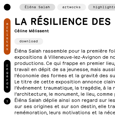
Éléna Salah
artworks
highlight
LA RÉSILIENCE DES 
a
r
Céline Mélissent
t
i
s
download
t
e
s
Éléna Salah rassemble pour la première foi
expositions à Villeneuve-lez-Avignon de 
productions. Ce qui frappe en premier lieu
r
travail en dépit de sa jeunesse, mais aussi
e
g
l’économie des formes et la gravité des su
a
r
Le titre de cette exposition annonce clai
d
s
l’événement traumatique, la tragédie, à la 
l’architecture, le monument, le lieu, comm
Éléna Salah déplie ainsi son regard sur le
?
sur ses origines et sur son destin, elle tr
remémoration, leurs motivations et la néce