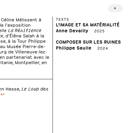
←
 Céline Mélissent à
TEXTS
L’IMAGE ET SA MATÉRIALITÉ
e l’exposition
elle
La Résilience
Anne Devailly
2025
ux
, d’Éléna Salah à la
e, à la Tour Philippe
COMPOSER SUR LES RUINES
t au Musée Pierre-de-
Philippe Saulle
2024
rg de Villeneuve-lez-
 en partenariat avec le
tanie, Montpellier, en
nn Hesse,
Le Loup des
↩