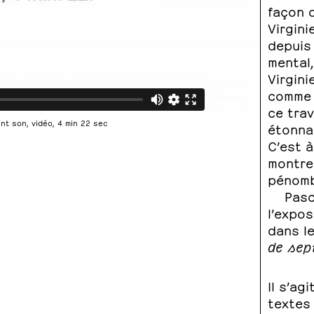
façon d
Virgini
depuis
mental
Virgini
comme 
ce tra
t son, vidéo, 4 min 22 sec
étonnan
C’est à
montrer
pénomb
Pasc
l’expos
dans l
de sep
Il s’ag
textes 