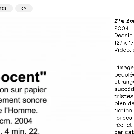
hts
cv
I'm in
2004
Dessin 
127 x 1
Vidéo, 
L’image
peuplé
étrange
succéd
tristes
bien da
fiction
forces 
réel et
caricat