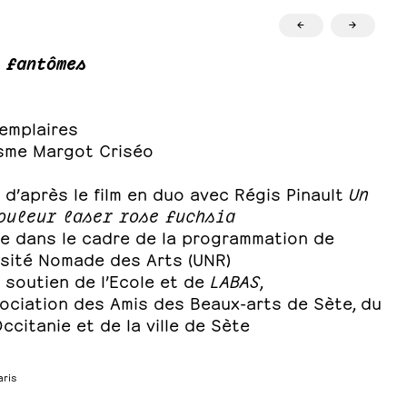
←
→
 fantômes
emplaires
sme Margot Criséo
d’après le film en duo avec Régis Pinault
Un
ouleur laser rose fuchsia
ée dans le cadre de la programmation de
rsité Nomade des Arts (UNR)
 soutien de l’Ecole et de
LABAS
,
sociation des Amis des Beaux-arts de Sète, du
citanie et de la ville de Sète
aris