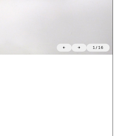
←
→
1
/
16