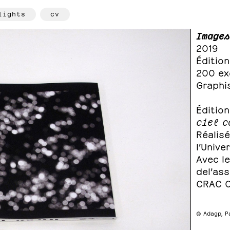
lights
cv
Images
2019
Édition
200 ex
Graphi
Édition
ciel c
Réalis
l’Unive
Avec le
del’as
CRAC Oc
© Adagp, P