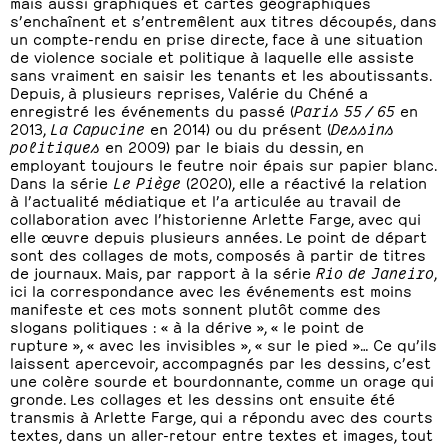
mais aussi graphiques et cartes géographiques
s’enchaînent et s’entremêlent aux titres découpés, dans
un compte-rendu en prise directe, face à une situation
de violence sociale et politique à laquelle elle assiste
sans vraiment en saisir les tenants et les aboutissants.
Depuis, à plusieurs reprises, Valérie du Chéné a
enregistré les événements du passé (
Paris 55 / 65
en
2013,
La Capucine
en 2014) ou du présent (
Dessins
politiques
en 2009) par le biais du dessin, en
employant toujours le feutre noir épais sur papier blanc.
Dans la série
Le Piège
(2020), elle a réactivé la relation
à l’actualité médiatique et l’a articulée au travail de
collaboration avec l’historienne Arlette Farge, avec qui
elle œuvre depuis plusieurs années. Le point de départ
sont des collages de mots, composés à partir de titres
de journaux. Mais, par rapport à la série
Rio de Janeiro
,
ici la correspondance avec les événements est moins
manifeste et ces mots sonnent plutôt comme des
slogans politiques : « à la dérive », « le point de
rupture », « avec les invisibles », « sur le pied »… Ce qu’ils
laissent apercevoir, accompagnés par les dessins, c’est
une colère sourde et bourdonnante, comme un orage qui
gronde. Les collages et les dessins ont ensuite été
transmis à Arlette Farge, qui a répondu avec des courts
textes, dans un aller-retour entre textes et images, tout