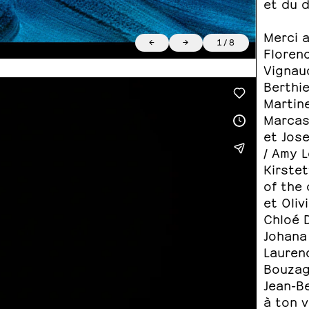
et du d
Merci a
←
→
1
/
8
Florenc
Vignau
Berthie
Martine
Marcasi
et Jose
/ Amy L
Kirstet
of the 
et Oliv
Chloé D
Johana 
Lauren
Bouzag
Jean-Be
à ton v