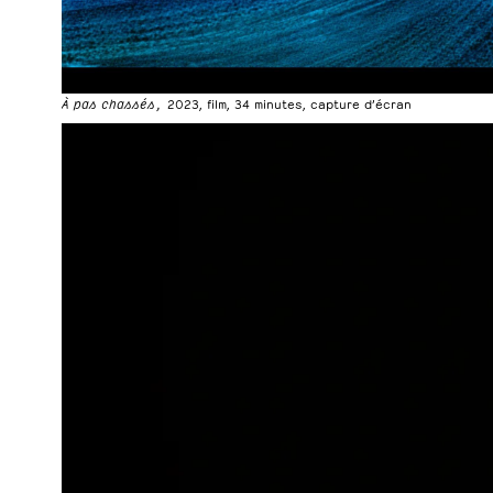
À pas chassés,
2023, film, 34 minutes, capture d’écran