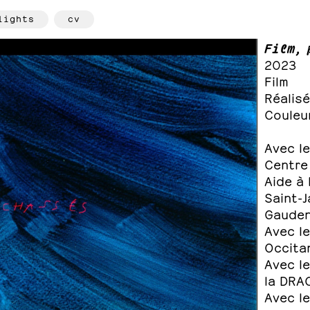
lights
cv
Film, 
2023
Film
Réalisé
Couleur
Avec le
Centre
Aide à 
Saint-J
Gaude
Avec le
Occita
Avec le
la DRA
Avec le