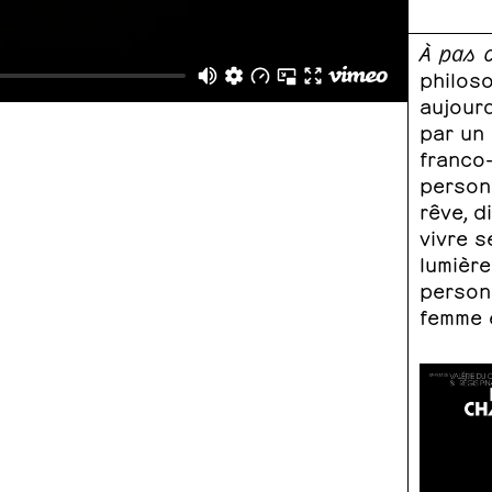
À pas 
philoso
aujourd
par un 
franco
personn
rêve, d
vivre s
lumière
person
femme é