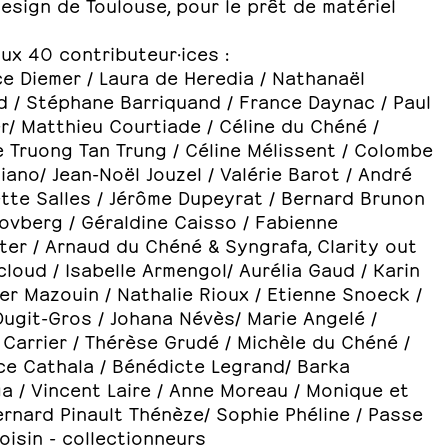
esign de Toulouse, pour le prêt de matériel
ux 40 contributeur·ices :
e Diemer / Laura de Heredia / Nathanaël
d / Stéphane Barriquand / France Daynac / Paul
r/ Matthieu Courtiade / Céline du Chéné /
 Truong Tan Trung / Céline Mélissent / Colombe
ano/ Jean-Noël Jouzel / Valérie Barot / André
tte Salles / Jérôme Dupeyrat / Bernard Brunon
ovberg / Géraldine Caisso / Fabienne
ter / Arnaud du Chéné & Syngrafa, Clarity out
cloud / Isabelle Armengol/ Aurélia Gaud / Karin
ier Mazouin / Nathalie Rioux / Etienne Snoeck /
ugit-Gros / Johana Névès/ Marie Angelé /
Carrier / Thérèse Grudé / Michèle du Chéné /
ce Cathala / Bénédicte Legrand/ Barka
a / Vincent Laire / Anne Moreau / Monique et
rnard Pinault Thénèze/ Sophie Phéline / Passe
oisin - collectionneurs