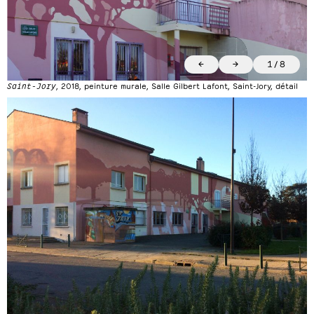
←
→
1
/
8
Saint-Jory
, 2018, peinture murale, Salle Gilbert Lafont, Saint-Jory, détail