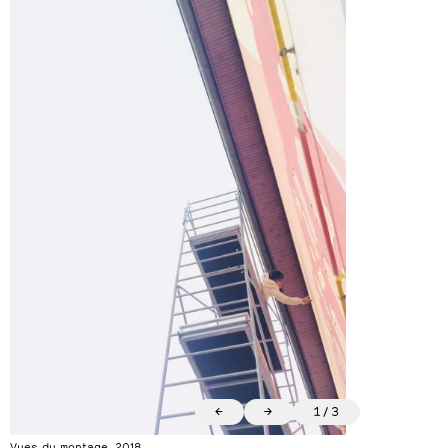
←
→
1
/
3
Vues du montage, 2018