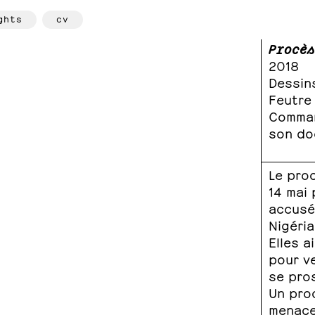
ghts
cv
Procès
2018
Dessin
Feutre 
Comman
son do
Le proc
14 mai 
accusé
Nigéria
Elles a
pour ve
se pros
Un proc
menac