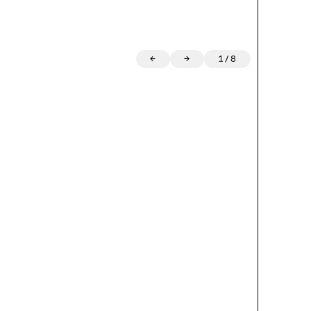
←
→
1
/
8