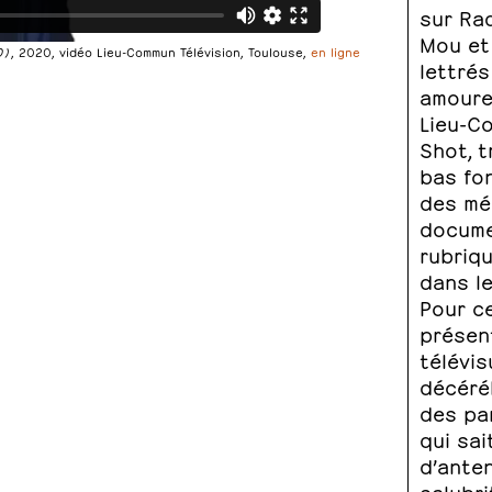
sur Ra
Mou et
0)
, 2020, vidéo Lieu-Commun Télévision, Toulouse,
en ligne
lettrés
amoure
Lieu-Co
Shot, t
bas fon
des méd
docume
rubriq
dans le
Pour c
présen
télévis
décéré
des pa
qui sai
d’ante
salubri