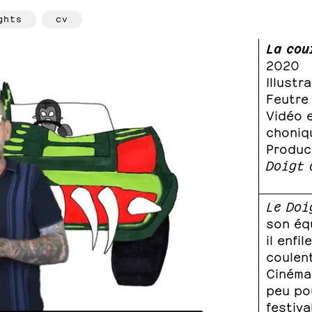
ghts
cv
La cou
2020
Illustr
Feutre 
Vidéo e
choniq
Product
Doigt 
Le Doi
son équ
il enfi
coulent
Cinéma
peu po
festiv