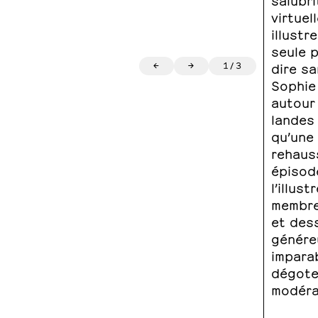
virtuel
illustr
seule p
←
→
1
/
3
dire sa
Sophie
autour
landes 
qu’une
rehaus
épisode
l’illus
membre
et des
génére
imparab
dégoter
modéra