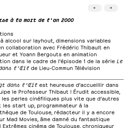
←
→
rse à la mort de l'an 2000
ations
à alcool sur layhout, dimensions variables
n collaboration avec Frédéric Thibault en
ueur et Yoann Bergouts en animation
ion dans le cadre de l'épisode 1 de la série
Le
dans l'Œil
de Lieu-Commun Télévision
gt dans l’Œil
est heureuse d’accueillir dans
ipe le Professeur Thibaut ! Érudit accessible,
le les perles cinéfiliques plus vite que d’autres
 les start up, programmateur à la
thèque de Toulouse, rédacteur il y a encore
ur Mad Movies, âme damné du fantastique
al Extrêmes cinéma de Toulouse, chroniqueur