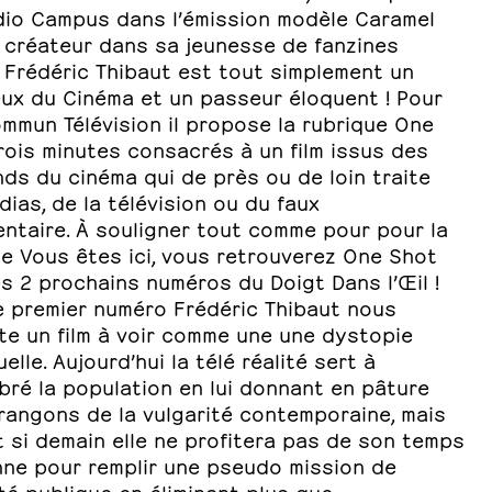
dio Campus dans l’émission modèle Caramel
 créateur dans sa jeunesse de fanzines
 Frédéric Thibaut est tout simplement un
ux du Cinéma et un passeur éloquent ! Pour
mmun Télévision il propose la rubrique One
rois minutes consacrés à un film issus des
ds du cinéma qui de près ou de loin traite
ias, de la télévision ou du faux
ntaire. À souligner tout comme pour pour la
ue Vous êtes ici, vous retrouverez One Shot
s 2 prochains numéros du Doigt Dans l’Œil !
e premier numéro Frédéric Thibaut nous
te un film à voir comme une une dystopie
uelle. Aujourd’hui la télé réalité sert à
bré la population en lui donnant en pâture
rangons de la vulgarité contemporaine, mais
t si demain elle ne profitera pas de son temps
nne pour remplir une pseudo mission de
té publique en éliminant plus que