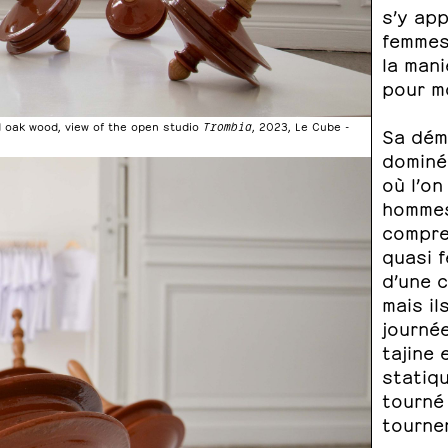
s’y ap
femmes
la man
pour mo
nd oak wood, view of the open studio
Trombia
, 2023, Le Cube -
Sa dém
dominé 
où l’on
hommes
compre
quasi f
d’une c
mais il
journée
tajine
statiqu
tourné 
tournen