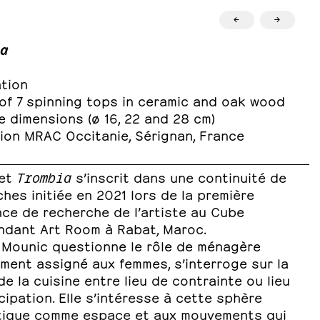
←
→
a
ation
 of 7 spinning tops in ceramic and oak wood
e dimensions (ø 16, 22 and 28 cm)
tion MRAC Occitanie, Sérignan, France
jet
Trombia
s’inscrit dans une continuité de
hes initiée en 2021 lors de la première
nce de recherche de l’artiste au Cube
ndant Art Room à Rabat, Maroc.
 Mounic questionne le rôle de ménagère
ment assigné aux femmes, s’interroge sur la
de la cuisine entre lieu de contrainte ou lieu
ipation. Elle s’intéresse à cette sphère
ique comme espace et aux mouvements qui