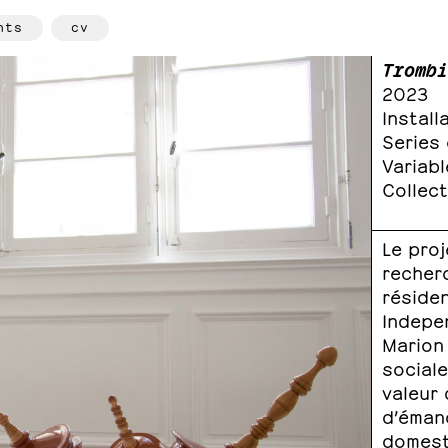
hts
cv
Trombi
2023
Install
Series
Variabl
Collec
Le pro
recherc
réside
Indepe
Marion
sociale
valeur 
d’émanc
domest