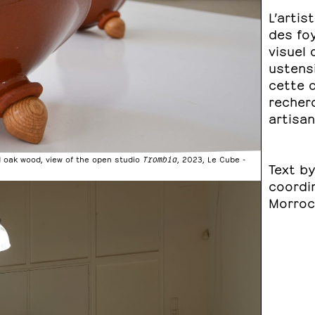
L’artis
des foy
visuel 
ustensi
cette 
recherc
artisan
nd oak wood, view of the open studio
Trombia
, 2023, Le Cube -
Text b
coordi
Morro