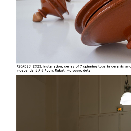
Trombia
, 2023, installation, series of 7 spinning tops in ceramic a
Independent Art Room, Rabat, Morocco, detail