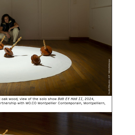
nd oak wood, view of the solo show
Bab El Had II
, 2024,
partnership with MO.CO Montpellier Contemporain, Montpelliern,