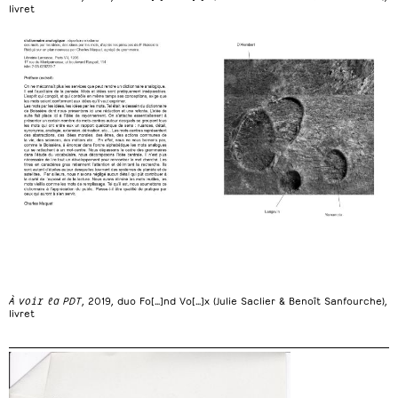
livret
À voir la PDT
, 2019, duo Fo[…]nd Vo[…]x (Julie Saclier & Benoît Sanfourche),
livret