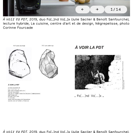
←
→
1
/
14
À voir la PDT
, 2019, duo Fo[…]nd Vo[…]x (Julie Saclier & Benoît Sanfourche),
lecture hybride, La cuisine, centre d’art et de design, Nègrepelisse, photo
Corinne Fourcade
À voir la PDT
, 2019, duo Fo[…]nd Vo[…]x (Julie Saclier & Benoît Sanfourche),