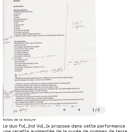
←
→
1
/
2
Notes de la lecture
Le duo Fo[…]nd Vo[…]x propose dans cette performance
une recette augmentée de la purée de pommes de terre,