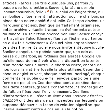
articles. Parfois j’en trie quelques-uns, parfois j’y
passe des jours entiers. Souvent, la tâche semble
2
incommensurable, folle ».
Puis, celui de l’algorithme, qui
symbolise virtuellement l’attraction pour le charbon, sa
place dans notre société actuelle. Ce temps devient un
marqueur précieux. Bien que parfaitement organisée,
cette archive virtuelle traque les évènements autour
du minerai. La sélection opérée par Julie Saclier enraye
le travail de l’algorithme et fige sur l’échelle du temps
ce qui « fait événement ». Ces articles apparaissent
tels des fragments qu’elle nous invite à découvrir. Julie
Saclier conçoit une poésie numérique, une ode au
passé du charbon, au rythmes des alertes Google. Ce
qu’elle nous donne à voir c’est la disparition latente
d’un monde par un autre. La charbon reste, encore de
nos jours, la matière fossile la plus utilisée. Cependant
chaque onglet ouvert, chaque contenu partagé, chaque
commentaire publié ou e-mail envoyé, participe à une
forme de pollution. Ces données sont stockées dans
des data centers, grands consommateurs d’énergie et
de fait, un fléau pour l’environnement. Ces liens
d’informations qui s’accumulent dans l’œuvre
Alertes
charbon
ont des airs de palimpsestes sur lesquels on
suppose découvrir la trace de relation algorithmique.
Insidieusement rentre alors en jeu la notion