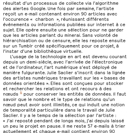
résultat d’un processus de collecte via l’algorithme
des alertes Google. Une fois par semaine, l’artiste
reçoit un e-mail contenant environ 90 articles avec
l’occurence « charbon », réunissant différents
évènements ou informations publiées sur internet à ce
sujet. Elle opère ensuite une sélection pour ne garder
que les articles parlant du minerai. Sans volonté de
hiérarchisation ou de censure, elle les reposte ensuite
sur un Tumblr créé spécifiquement pour ce projet, à
l’instar d’une bibliothèque virtuelle.
L’usage de la technologie en art est devenu courant
depuis un demi-siècle, avec l’arrivée de l’électronique
et de l’ordinateur, l’art numérique s’est déployé de
manière fulgurante. Julie Saclier s’inscrit dans la lignée
des artistes numériques travaillant sur les « bases de
données orientées ». Elles sont conçues pour stocker
et rechercher les relations et ont recours à des
1
nœuds
pour conserver les entités de données. Il faut
savoir que le nombre et le type de relations qu’un
nœud peut avoir sont illimités, ce qui induit une notion
de temporalité particulière dans le travail de Julie
Saclier. Il y a le temps de la sélection par l’artiste :
« J’ai reposté pendant de longs mois, j’ai depuis laissé
un peu le projet en pause. Il me reste 57 e-mails à trier
actuellement et chaque e-mail contient environ 90