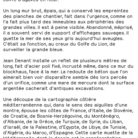
Un long mur brut, épais, qui a conservé les empreintes
des planches de chantier, fait dans l’urgence, comme on
l’a fait plus tard des immeubles aux périphéries des
grandes villes. Il est à peine visible. Abandonné, méprisé,
il a souvent servi de support d’affichages sauvages. Il
guette la mer de ses yeux gris aujourd’hui aveugles.
C’était sa fonction, au creux du Golfe du Lion, de
surveiller la grande bleue.
Jean Denant installe un reflet de plusieurs mètres de
long, fait d’acier poli fixé, incrusté même, dans ce mur du
blockhaus, face à la mer. La redoute de béton que l’on
aimerait bien voir disparaître semble dès lors percée
d’un orifice, comme une mare de mercure dont la surface
argentée cacherait d’antiques excavations.
Une découpe de la cartographie côtière
méditerranéenne qui, dans le sens des aiguilles d’une
montre, épouse les côtes de France, d’Italie, de Slovénie,
de Croatie, de Bosnie-Herzégovine, du Monténégro,
d’Albanie, de la Grèce, de Turquie, de Syrie, du Liban,
d’Israël, de la Palestine, d’Egypte, de Libye, de Tunisie,
d’Algérie, du Maroc, d’Espagne. Cette carte muette de la
Méditerranée, dont le dessin est la représentation