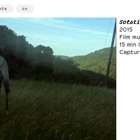
hts
cv
Solsti
2015
Film mu
15 min
Captur