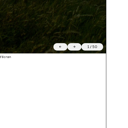
←
→
1
/
50
 d’écran