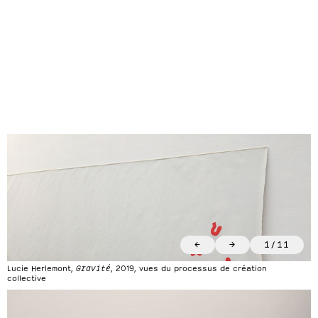
←
→
1
/
11
Lucie Herlemont,
Gravité
, 2019, vues du processus de création
collective