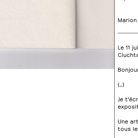
Marion
Le 11 j
Ciucht
Bonjou
(…)
Je t’éc
exposi
Une art
tous le