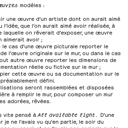
’œuvres
modèles :
sir une œuvre d’un artiste dont on aurait aimé
u l’idée, que l’on aurait aimé avoir réalisée, à
 laquelle on rêverait d’exposer, une œuvre
n aimerait avoir ;
 le cas d’une œuvre picturale reporter le
de l’œuvre originale sur le mur, ou dans le cas
tout autre œuvre reporter les dimensions de
mentation réelle ou fictive sur le mur ;
opier cette œuvre ou sa documentation sur le
préalablement défini.
alisations seront rassemblées et disposées
ère à remplir le mur, pour composer un mur
es adorées, rêvées.
ès vite pensé à
All available light.
D’une
r je ne l’avais vu qu’en partie, le soir du