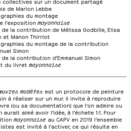
s collectives sur un document partagé
uis de Marion Lebbe
ographies du montage
e l’exposition
mayonnaise
l de la contribution de Mélissa Godbille, Elisa
 et Manon Thirriot
ographies du montage de la contribution
nuel Simon
l de la contribution d’Emmanuel Simon
it du livret
mayonnaise
œuvres modèles
est un protocole de peinture
in à réaliser sur un mur. Il invite à reproduire
vre (ou sa documentation) que l’on admire ou
 aurait aimé avoir l’idée, à l’échelle 1:1. Pour
ition
mayonnaise
au CAPV en 2019 l’ensemble
istes est invité à l’activer, ce qui résulte en