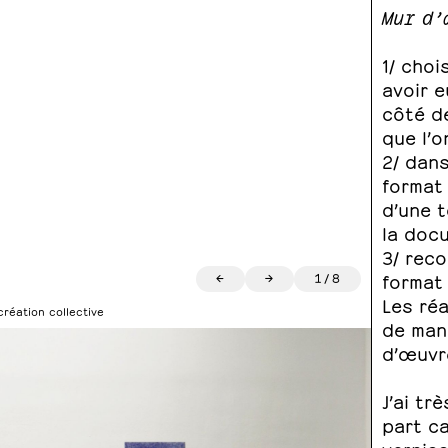
Mur d
1/ choi
avoir e
côté de
que l’o
2/ dans
format 
d’une 
la docu
3/ rec
format 
←
→
1
/
8
Les ré
réation collective
de mani
d’œuvr
J’ai tr
part ca