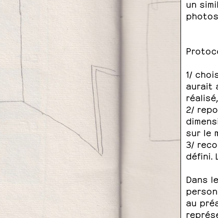
un simi
photos
Protoc
1/ choi
aurait 
réalisé
2/ repo
dimens
sur le 
3/ rec
défini.
Dans le
person
au préa
représ