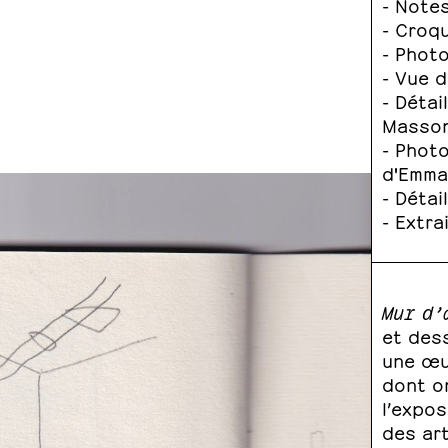
- Note
- Croq
- Phot
- Vue d
- Détai
Masson
- Phot
d'Emma
- Détai
- Extra
Mur d’
et dess
une œu
dont on
l’expos
des art