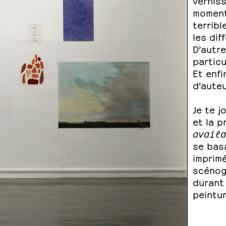
verniss
moment
terribl
les dif
D’autre
particu
Et enf
d’auteu
Je te 
et la p
availa
se bas
imprimé
scénogr
durant 
peintur