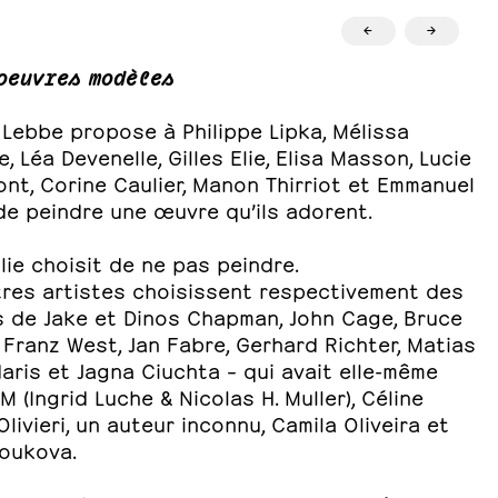
←
→
oeuvres modèles
Lebbe propose à Philippe Lipka, Mélissa
e, Léa Devenelle, Gilles Elie, Elisa Masson, Lucie
nt, Corine Caulier, Manon Thirriot et Emmanuel
de peindre une œuvre qu’ils adorent.
Elie choisit de ne pas peindre.
tres artistes choisissent respectivement des
 de Jake et Dinos Chapman, John Cage, Bruce
Franz West, Jan Fabre, Gerhard Richter, Matias
ris et Jagna Ciuchta – qui avait elle-même
LM (Ingrid Luche & Nicolas H. Muller), Céline
livieri, un auteur inconnu, Camila Oliveira et
oukova.