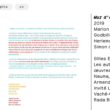
ghts
cv
Mur d'
2019
Marion 
Godbill
Herlemo
Simon 
Gilles 
Les au
œuvres
Nauma, 
Armenda
invité 
Vaché-O
Rada B