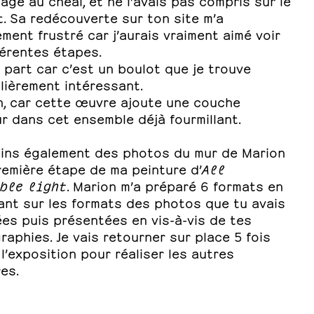
age au cneai, et ne l’avais pas compris sur le
. Sa redécouverte sur ton site m’a
ement frustré car j’aurais vraiment aimé voir
férentes étapes.
 part car c’est un boulot que je trouve
lièrement intéressant.
in, car cette œuvre ajoute une couche
r dans cet ensemble déjà fourmillant.
joins également des photos du mur de Marion
remière étape de ma peinture d’
All
ble light
. Marion m’a préparé 6 formats en
ant sur les formats des photos que tu avais
es puis présentées en vis-à-vis de tes
aphies. Je vais retourner sur place 5 fois
l’exposition pour réaliser les autres
es.