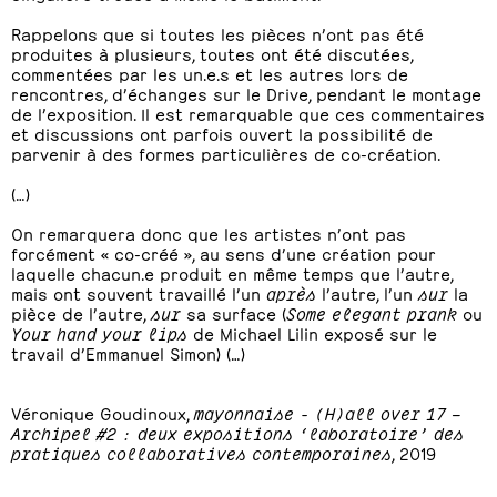
Rappelons que si toutes les pièces n’ont pas été
produites à plusieurs, toutes ont été discutées,
commentées par les un.e.s et les autres lors de
rencontres, d’échanges sur le Drive, pendant le montage
de l’exposition. Il est remarquable que ces commentaires
et discussions ont parfois ouvert la possibilité de
parvenir à des formes particulières de co-création.
(…)
On remarquera donc que les artistes n’ont pas
forcément « co-créé », au sens d’une création pour
laquelle chacun.e produit en même temps que l’autre,
mais ont souvent travaillé l’un
après
l’autre, l’un
sur
la
pièce de l’autre,
sur
sa surface (
Some elegant prank
ou
Your hand your lips
de Michael Lilin exposé sur le
travail d’Emmanuel Simon) (…)
Véronique Goudinoux,
mayonnaise - (H)all over 17 –
Archipel #2 : deux expositions ‘laboratoire’ des
pratiques collaboratives contemporaines
, 2019