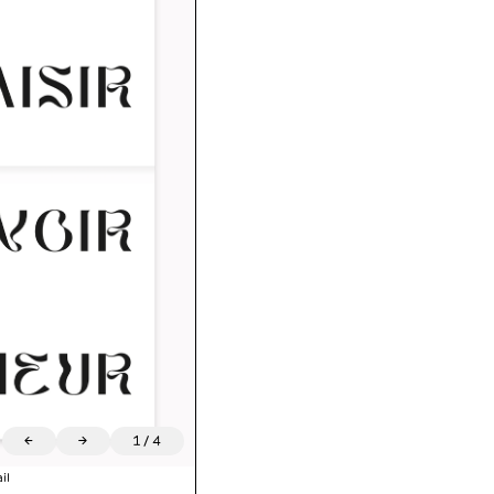
←
→
1
/
4
il