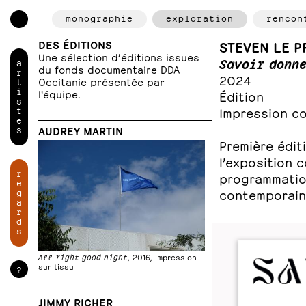
monographie
exploration
rencon
DES ÉDITIONS
STEVEN LE P
Une sélection d’éditions issues
Savoir donne
a
du fonds documentaire DDA
r
2024
Occitanie présentée par
t
i
l'équipe.
Édition
s
t
Impression co
e
s
AUDREY MARTIN
Première éd
l’exposition c
r
programmation
e
g
contemporaine
a
r
d
s
All right good night
, 2016, impression
sur tissu
?
JIMMY RICHER