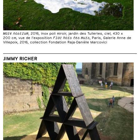
Mare nostrum
, 2016, inox poli miroir, jardin des Tuileries, ciel, 430 x
200 cm, vue de l’exposition
Fiac hors les murs
, Paris, Galerie Anne de
Villepoix, 2016, collection Fondation Raja-Danièle Marcovici
JIMMY RICHER