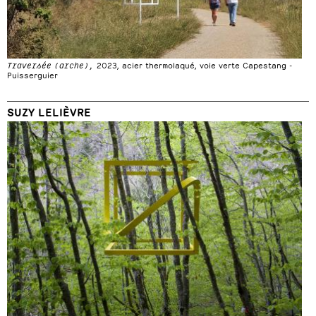
Traversée (arche),
2023, acier thermolaqué, voie verte Capestang -
Puisserguier
SUZY LELIÈVRE