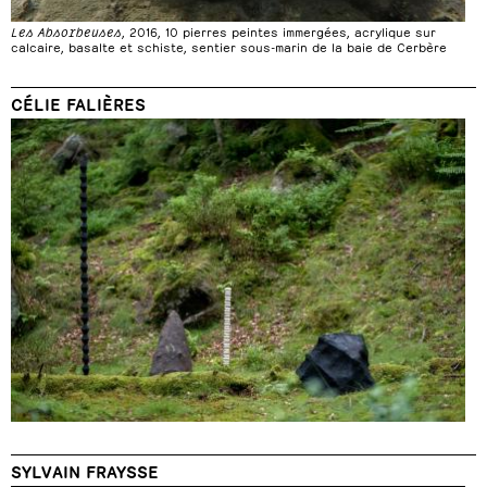
Les Absorbeuses
, 2016, 10 pierres peintes immergées, acrylique sur
calcaire, basalte et schiste, sentier sous-marin de la baie de Cerbère
CÉLIE FALIÈRES
SYLVAIN FRAYSSE