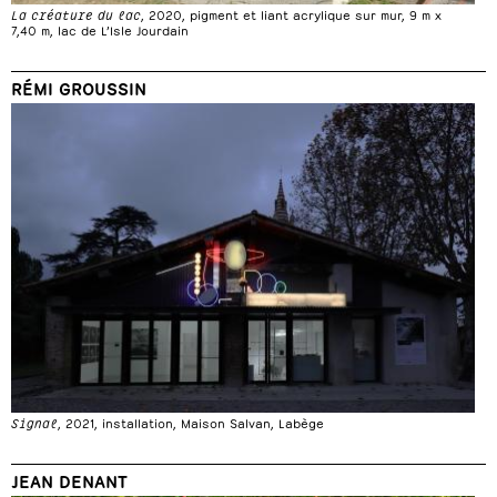
La créature du lac
, 2020, pigment et liant acrylique sur mur, 9 m x
7,40 m, lac de L’Isle Jourdain
RÉMI GROUSSIN
Signal
, 2021, installation, Maison Salvan, Labège
JEAN DENANT