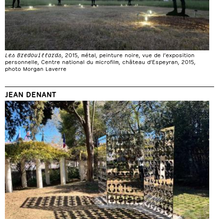
Les Bredouillards
, 2015, métal, peinture noire, vue de l’exposition
personnelle, Centre national du microfilm, château d’Espeyran, 2015,
photo Morgan Laverre
JEAN DENANT