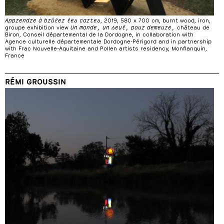
Apprendre à brûler les cartes
, 2019, 580 x 700 cm, burnt wood, iron,
groupe exhibition view
Un monde, un seul, pour demeure,
château de
Biron, Conseil départemental de la Dordogne, in collaboration with
Agence culturelle départementale Dordogne-Périgord and in partnership
with Frac Nouvelle-Aquitaine and Pollen artists residency, Monflanquin,
France
RÉMI GROUSSIN