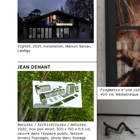
Signal
, 2021, installation, Maison Salvan,
Labège
JEAN DENANT
Fragments d’une co
400 cm, Médiathèque 
Natures / Architectures / Natures
,
2022, inox poli miroir, 300 x 150 x 0,6 cm,
oeuvre dans l’espace public, festival
Annecy Paysages, photo Marc Domage