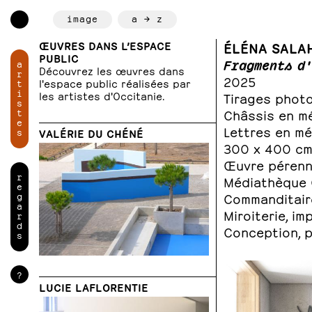
image
a → z
ŒUVRES DANS L’ESPACE
ÉLÉNA SALA
PUBLIC
Fragments d
a
Découvrez les œuvres dans
r
2025
l'espace public réalisées par
t
i
les artistes d'Occitanie.
Tirages phot
s
t
Châssis en m
e
Lettres en m
s
VALÉRIE DU CHÉNÉ
300 x 400 c
Œuvre pérenne
r
Médiathèque 
e
g
Commanditair
a
Miroiterie, im
r
d
Conception, p
s
?
LUCIE LAFLORENTIE