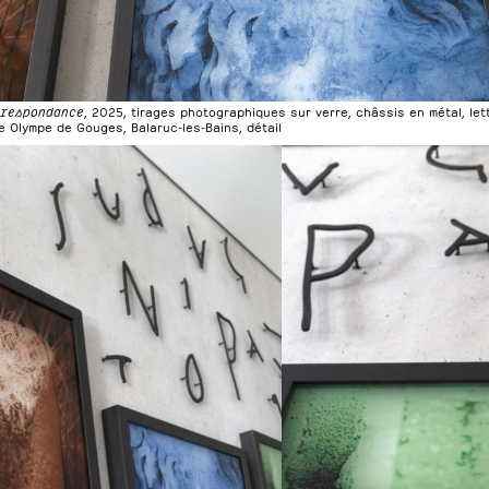
rrespondance
, 2025, tirages photographiques sur verre, châssis en métal, le
 Olympe de Gouges, Balaruc-les-Bains, détail