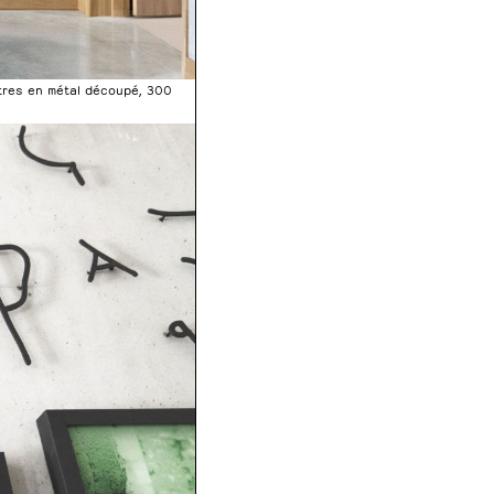
ttres en métal découpé, 300