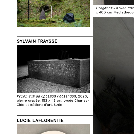
Fragments d’une co
x 400 cm, Médiathèque
SYLVAIN FRAYSSE
Peior Sum ad Optimum Faciendum
, 2020,
pierre gravée, 153 x 45 cm, Lycée Charles-
Gide et métiers d’art, Uzès
LUCIE LAFLORENTIE