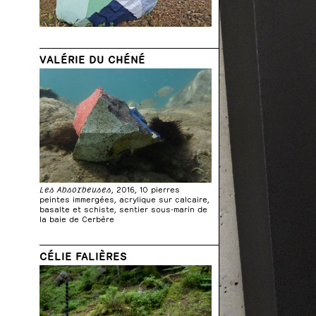
VALÉRIE DU CHÉNÉ
Les Absorbeuses
, 2016, 10 pierres
peintes immergées, acrylique sur calcaire,
basalte et schiste, sentier sous-marin de
la baie de Cerbère
CÉLIE FALIÈRES