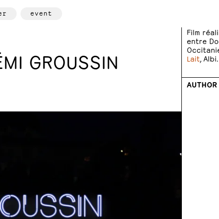
er
event
Film réa
entre Do
Occitani
ÉMI GROUSSIN
Lait
, Albi.
AUTHOR