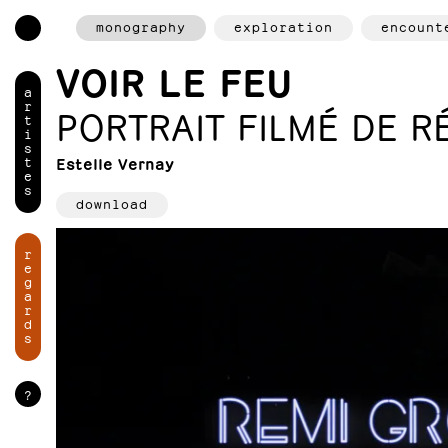
monography
exploration
encount
VOIR LE FEU
a
r
PORTRAIT FILMÉ DE R
t
i
s
t
Estelle Vernay
e
s
download
r
e
g
a
r
d
s
?