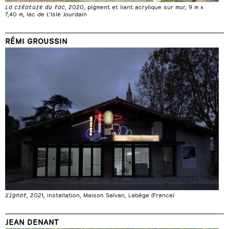
La créature du lac
, 2020, pigment et liant acrylique sur mur, 9 m x
7,40 m, lac de L’Isle Jourdain
RÉMI GROUSSIN
Signal
, 2021, installation, Maison Salvan, Labège (France)
JEAN DENANT