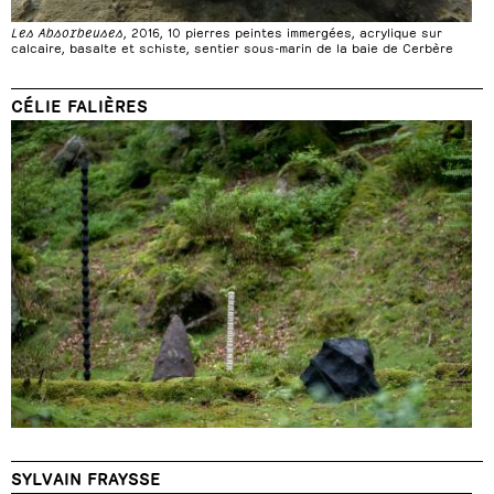
Les Absorbeuses
, 2016, 10 pierres peintes immergées, acrylique sur
calcaire, basalte et schiste, sentier sous-marin de la baie de Cerbère
CÉLIE FALIÈRES
SYLVAIN FRAYSSE