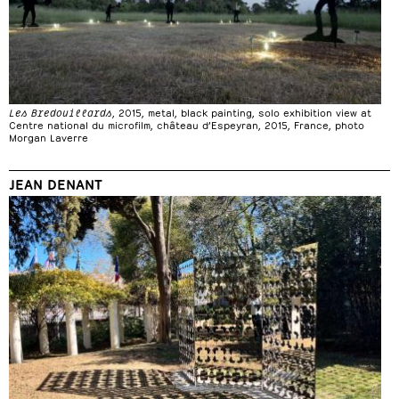
Les Bredouillards
, 2015, metal, black painting, solo exhibition view at
Centre national du microfilm, château d’Espeyran, 2015, France, photo
Morgan Laverre
JEAN DENANT