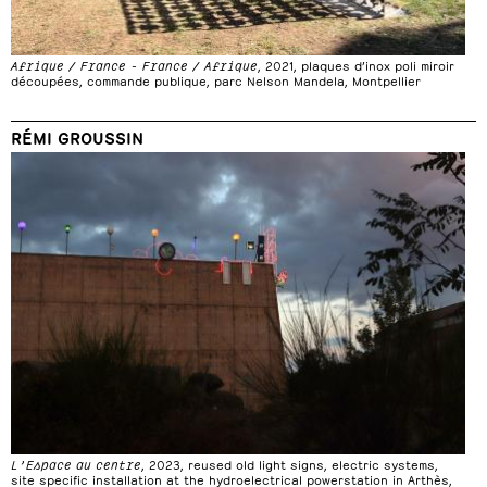
Afrique / France - France / Afrique
, 2021, plaques d’inox poli miroir
découpées, commande publique, parc Nelson Mandela, Montpellier
RÉMI GROUSSIN
L’Espace au centre
, 2023, reused old light signs, electric systems,
site specific installation at the hydroelectrical powerstation in Arthès,