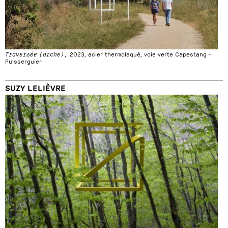
Traversée (arche),
2023, acier thermolaqué, voie verte Capestang -
Puisserguier
SUZY LELIÈVRE