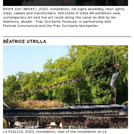
Black Sun (Motel)
, 2020, installation, old signs assembly, neon lights,
steel, cables and transformers.
Horizons d’eaux #4
exhibition view,
contemporary art and live art route along the canal du Midi by les
Abattoirs, Musée – Frac Occitanie Toulouse, in partnership with
Festival Convivencia and the Frac Occitanie Montpellier.
BÉATRICE UTRILLA
La Prairie
, 2020, installation, view of the installation on Le