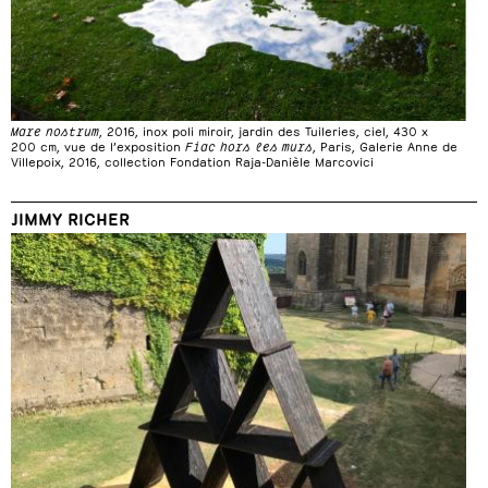
Mare nostrum
, 2016, inox poli miroir, jardin des Tuileries, ciel, 430 x
200 cm, vue de l’exposition
Fiac hors les murs
, Paris, Galerie Anne de
Villepoix, 2016, collection Fondation Raja-Danièle Marcovici
JIMMY RICHER