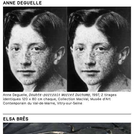
ANNE DEGUELLE
Anne Deguelle,
Double-portrait Marcel Duchamp
, 1997, 2 tirages
identiques 120 x 80 cm chaque, Collection MacVal, Musée d’Art
Contemporain du Val-de-Marne, Vitry-sur-Seine
ELSA BRÈS