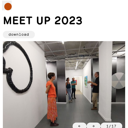
MEET UP 2023
download
←
→
1
/
17