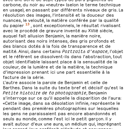
carbone, du noir au «neutre» (selon le terme technique
en usage), en passant par différents niveaux de gris. La
résolution des images, l’intensité et la douceur des
nuances, le velouté, la matière conférée par la qualité
13
du papier
, sont exceptionnels, le résultat rivalisant
avec le procédé de gravure inventé au XVIIè siècle,
auquel fait allusion Benjamin, la manière noire,
autorisant des noirs intenses, des gris profonds et
des blancs dotés à la fois de transparence et de
matité. Ainsi, dans certains
Portraits d’espace
, l’objet
et le référent se dissolvent-ils dans l’abstraction, tout
objet identifiable laissant place à la sensualité de la
couleur, de la lumière et de la matière, la technique
d’impression prenant ici une part essentielle à la
facture de la série.
L’autre associe la parole de Benjamin et celle de
Barthes. Dans la suite du texte bref et décisif qu’est la
Petite histoire de la photographie
, Benjamin
s’interroge sur ce qu’il appelle la disparition de l’aura:
«Cette image, dans sa désolation infinie, représente le
pendant des premières photographies sur lesquelles
les gens ne paraissaient pas encore abandonnés et
seuls au monde, comme l’est ici le petit garçon. Il y
avait autour d’eux une aura, un médium qui, imprégnant
leur regard, leur conférait plénitude et assurance».