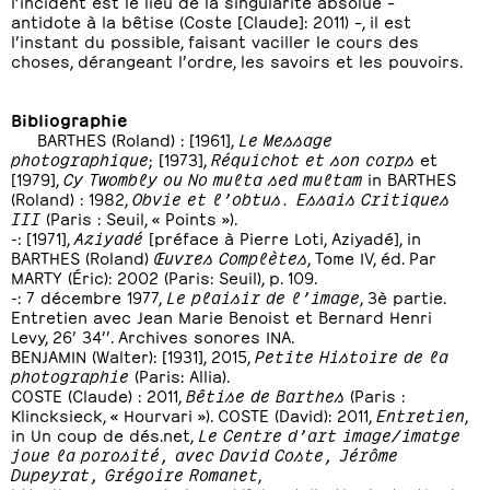
l’incident est le lieu de la singularité absolue –
antidote à la bêtise (Coste [Claude]: 2011) –, il est
l’instant du possible, faisant vaciller le cours des
choses, dérangeant l’ordre, les savoirs et les pouvoirs.
Bibliographie
BARTHES (Roland) : [1961],
Le Message
photographique
; [1973],
Réquichot et son corps
et
[1979],
Cy Twombly ou No multa sed multam
in BARTHES
(Roland) : 1982,
Obvie et l’obtus. Essais Critiques
III
(Paris : Seuil, « Points »).
-: [1971],
Aziyadé
[préface à Pierre Loti, Aziyadé], in
BARTHES (Roland)
Œuvres Complètes
, Tome IV, éd. Par
MARTY (Éric): 2002 (Paris: Seuil), p. 109.
-: 7 décembre 1977,
Le plaisir de l’image
, 3è partie.
Entretien avec Jean Marie Benoist et Bernard Henri
Levy, 26’ 34’’. Archives sonores INA.
BENJAMIN (Walter): [1931], 2015,
Petite Histoire de la
photographie
(Paris: Allia).
COSTE (Claude) : 2011,
Bêtise de Barthes
(Paris :
Klincksieck, « Hourvari »). COSTE (David): 2011,
Entretien
,
in Un coup de dés.net,
Le Centre d’art image/imatge
joue la porosité, avec David Coste, Jérôme
Dupeyrat, Grégoire Romanet
,