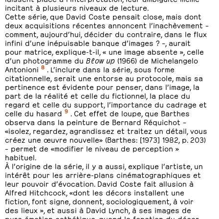
incitant à plusieurs niveaux de lecture.
Cette série, que David Coste pensait close, mais dont
deux acquisitions récentes annoncent l’inachèvement –
comment, aujourd’hui, décider du contraire, dans le flux
infini d’une inépuisable banque d’images ? –, aurait
pour matrice, explique-t-il, « une image absente », celle
d’un photogramme du
Blow up
(1966) de Michelangelo
8
Antonioni
. L’inclure dans la série, sous forme
citationnelle, serait une entorse au protocole, mais sa
pertinence est évidente pour penser, dans l’image, la
part de la réalité et celle du fictionnel, la place du
regard et celle du support, l’importance du cadrage et
9
celle du hasard
. Cet effet de loupe, que Barthes
observa dans la peinture de Bernard Réquichot –
«isolez, regardez, agrandissez et traitez un détail, vous
créez une œuvre nouvelle» (Barthes: [1973] 1982, p. 203)
– permet de «modifier le niveau de perception »
habituel.
À l’origine de la série, il y a aussi, explique l’artiste, un
intérêt pour les arrière-plans cinématographiques et
leur pouvoir d’évocation. David Coste fait allusion à
Alfred Hitchcock, «dont les décors installent une
fiction, font signe, donnent, sociologiquement, à voir
des lieux », et aussi à David Lynch, à ses images de
pure émotion esthétique, quand la fonction du décor