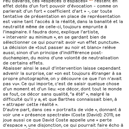
Peu bavards, ces «espèces d’espaces»
restent en
effet dotés d’un fort pouvoir d’évocation – comme on
parlerait d’un fort « coefficient d’art » –, car toute
tentative de présentation en place de représentation
est vaine tant l’accès à la réalité, dans la banalité et la
neutralité même de celle-ci, toujours emprunte à
l’imaginaire. Il faudra donc, explique l’artiste,
« intervenir au minimum », en se gardant bien de
sélectionner ce qui pourrait avoir «un effet punctum».
La décision de «tout passer au noir et blanc» relève
aussi, sinon d’un principe d’indifférence post-
duchampien, du moins d’une volonté de neutralisation
de certains effets.
Abaisser ainsi le seuil d’intervention laisse cependant
advenir la surprise, car «on est toujours étranger à sa
propre photographie, on y découvre ce que l’on n’avait
pas vu». Ce qui importe, c’est de saisir quelque chose
d’un moment et d’un lieu: «ce décor, dont tout le monde
se fout, ce décor sans qualité, “a été” », malgré la
difficulté qu’il y a, et que Barthes connaissait bien, à
« attraper cette réalité ».
D’autre part, dans ces « portraits de vide », donnant à
voir une « présence spectrale» (Coste [David]: 2011), se
joue aussi ce que David Coste appelle une « perte
d’espace », une disjonction, ce qui pourrait faire écho à