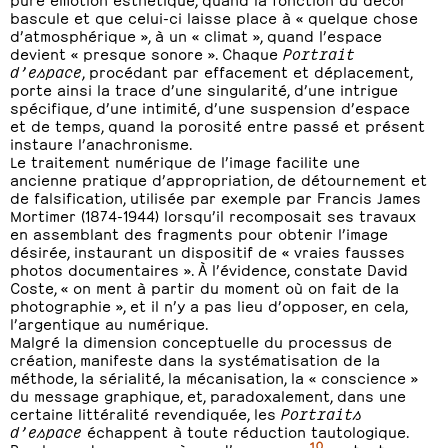
bascule et que celui-ci laisse place à « quelque chose
d’atmosphérique », à un « climat », quand l’espace
devient « presque sonore ». Chaque
Portrait
d’espace
, procédant par effacement et déplacement,
porte ainsi la trace d’une singularité, d’une intrigue
spécifique, d’une intimité, d’une suspension d’espace
et de temps, quand la porosité entre passé et présent
instaure l’anachronisme.
Le traitement numérique de l’image facilite une
ancienne pratique d’appropriation, de détournement et
de falsification, utilisée par exemple par Francis James
Mortimer (1874-1944) lorsqu’il recomposait ses travaux
en assemblant des fragments pour obtenir l’image
désirée, instaurant un dispositif de « vraies fausses
photos documentaires ». À l’évidence, constate David
Coste, « on ment à partir du moment où on fait de la
photographie », et il n’y a pas lieu d’opposer, en cela,
l’argentique au numérique.
Malgré la dimension conceptuelle du processus de
création, manifeste dans la systématisation de la
méthode, la sérialité, la mécanisation, la « conscience »
du message graphique, et, paradoxalement, dans une
certaine littéralité revendiquée, les
Portraits
d’espace
échappent à toute réduction tautologique.
10