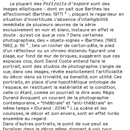
La plupart des
Portraits d’espace
sont des
images elliptiques – dont on sait que Barthes les
4
affectionnait (Barthes: 1977)
–, plaçant le regardeur en
situation d’incertitude. L’absence d’intelligibilité
immédiate de plusieurs œuvres de la série
exclusivement en noir et blanc, instaure en effet le
doute : qu’est-ce que je vois ? Dans certaines
photographies, des « objets-signes » (Barthes: [1961]
5
1982, p. 19)
, tels un rocher de carton-pâte, le pied
d’un réflecteur ou un chromo distendu figurant une
plage, sur fond de mur de briques, suggèrent que ces
espaces clos, dont David Coste entend faire le
portrait, sont des studios de photographie. L’angle de
vue, dans ces images, révèle explicitement l’artificialité
du décor dans sa trivialité, sa banalité, son utilité. Ces
portraits, en place d’une hypothétique ontologie de
l’espace, en restituent la matérialité et la condition,
celle-ci étant, comme on pourrait le dire avec Régis
Durand évoquant un courant de la photographie
contemporaine, « “théâtrale” et “anti-théâtrale” en
6
même temps » (Durand : 2014)
). La scène et les
coulisses, le décor et son envers, sont en effet livrés
ensemble au regard.
Dans d’autres portraits, le point de vue peut se
focaliser dans le décor même, donnant à voir pour