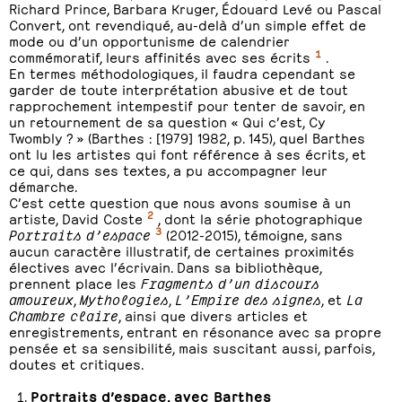
Richard Prince, Barbara Kruger, Édouard Levé ou Pascal
Convert, ont revendiqué, au-delà d’un simple effet de
mode ou d’un opportunisme de calendrier
1
commémoratif, leurs affinités avec ses écrits
.
En termes méthodologiques, il faudra cependant se
garder de toute interprétation abusive et de tout
rapprochement intempestif pour tenter de savoir, en
un retournement de sa question « Qui c’est, Cy
Twombly ? » (Barthes : [1979] 1982, p. 145), quel Barthes
ont lu les artistes qui font référence à ses écrits, et
ce qui, dans ses textes, a pu accompagner leur
démarche.
C’est cette question que nous avons soumise à un
2
artiste, David Coste
, dont la série photographique
3
Portraits d’espace
(2012-2015), témoigne, sans
aucun caractère illustratif, de certaines proximités
électives avec l’écrivain. Dans sa bibliothèque,
prennent place les
Fragments d’un discours
amoureux
,
Mythologies
,
L’Empire des signes
, et
La
Chambre claire
, ainsi que divers articles et
enregistrements, entrant en résonance avec sa propre
pensée et sa sensibilité, mais suscitant aussi, parfois,
doutes et critiques.
Portraits d’espace, avec Barthes