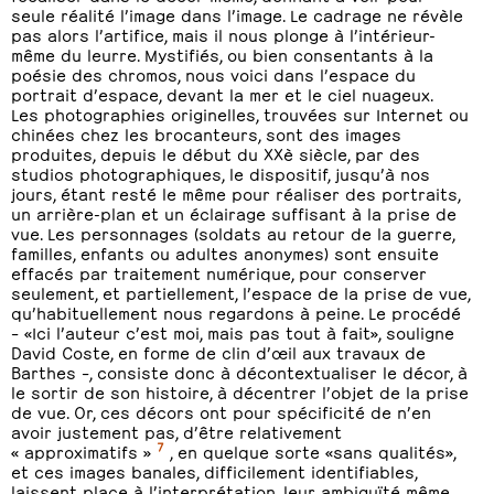
seule réalité l’image dans l’image. Le cadrage ne révèle
pas alors l’artifice, mais il nous plonge à l’intérieur-
même du leurre. Mystifiés, ou bien consentants à la
poésie des chromos, nous voici dans l’espace du
portrait d’espace, devant la mer et le ciel nuageux.
Les photographies originelles, trouvées sur Internet ou
chinées chez les brocanteurs, sont des images
produites, depuis le début du XXè siècle, par des
studios photographiques, le dispositif, jusqu’à nos
jours, étant resté le même pour réaliser des portraits,
un arrière-plan et un éclairage suffisant à la prise de
vue. Les personnages (soldats au retour de la guerre,
familles, enfants ou adultes anonymes) sont ensuite
effacés par traitement numérique, pour conserver
seulement, et partiellement, l’espace de la prise de vue,
qu’habituellement nous regardons à peine. Le procédé
– «Ici l’auteur c’est moi, mais pas tout à fait», souligne
David Coste, en forme de clin d’œil aux travaux de
Barthes –, consiste donc à décontextualiser le décor, à
le sortir de son histoire, à décentrer l’objet de la prise
de vue. Or, ces décors ont pour spécificité de n’en
avoir justement pas, d’être relativement
7
« approximatifs »
, en quelque sorte «sans qualités»,
et ces images banales, difficilement identifiables,
laissent place à l’interprétation, leur ambiguïté même