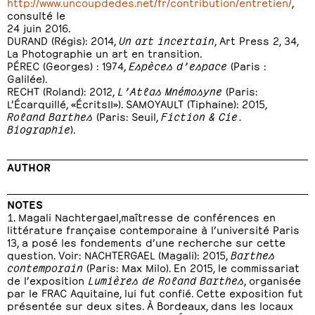
http://www.uncoupdedes.net/fr/contribution/entretien/
,
consulté le
24 juin 2016.
DURAND (Régis): 2014,
Un art incertain
, Art Press 2, 34,
La Photographie un art en transition.
PÉREC (Georges) : 1974,
Espèces d’espace
(Paris :
Galilée).
RECHT (Roland): 2012,
L’Atlas Mnémosyne
(Paris:
L’Écarquillé, «ÉcritsII»). SAMOYAULT (Tiphaine): 2015,
Roland Barthes
(Paris: Seuil,
Fiction & Cie.
Biographie
).
AUTHOR
NOTES
Magali Nachtergael,maîtresse de conférences en
littérature française contemporaine à l’université Paris
13, a posé les fondements d’une recherche sur cette
question. Voir: NACHTERGAEL (Magali): 2015,
Barthes
contemporain
(Paris: Max Milo). En 2015, le commissariat
de l’exposition
Lumières de Roland Barthes
, organisée
par le FRAC Aquitaine, lui fut confié. Cette exposition fut
présentée sur deux sites. À Bordeaux, dans les locaux