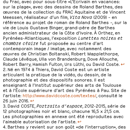
du Frac, avec pour sous-titre «L’Écrivain en vacances:
sur la plage», avec des dessins de Roland Barthes, des
œuvres de la collection du FRAC Aquitaine et de Vincent
Meessen, réalisateur d’un film,
Vita Nova
(2009) – en
référence au projet de roman de Roland Barthes –, sur la
vie de Louis Gustave Binger, grand-père de Barthes
ancien administrateur de la Côte d’Ivoire. À Orthez, en
Pyrénées-Atlantiques, l’exposition
Lunettes noires et
chambre claire
fut proposée au centre d’art
contemporain image / imatge, avec notamment des
œuvres de Christian Boltanski, Robert Mapplethorpe,
Claude Lévêque, Ulla von Brandenburg, Dove Allouche,
Robert Barry, Hamish Fulton, Urs Lüthi, ou David Coste.
↩
Né en 1974 à Thiers, David Coste est un artiste
articulant la pratique de la vidéo, du dessin, de la
photographie et des dispositifs sonores. Il est
enseignant à l’Institut supérieur des arts de Toulouse
et à l’École supérieure d’art des Pyrénées à Pau. Site de
l’artiste:
http://www.davidcoste.com/textes/
, consulté le
26 juin 2016.
↩
David COSTE,
Portraits d’espace
, 2012-2015, série de
12 photographies noir et blanc, chacune 16,5 x 21,5 cm.
Les photographies en annexe ont été reproduites avec
l’aimable autorisation de l’artiste.
↩
Barthes y revient sur son goût «de l’interruption», des