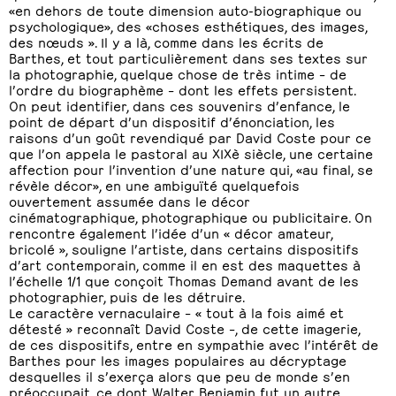
«en dehors de toute dimension auto-biographique ou
psychologique», des «choses esthétiques, des images,
des nœuds ». Il y a là, comme dans les écrits de
Barthes, et tout particulièrement dans ses textes sur
la photographie, quelque chose de très intime – de
l’ordre du biographème – dont les effets persistent.
On peut identifier, dans ces souvenirs d’enfance, le
point de départ d’un dispositif d’énonciation, les
raisons d’un goût revendiqué par David Coste pour ce
que l’on appela le pastoral au XIXè siècle, une certaine
affection pour l’invention d’une nature qui, «au final, se
révèle décor», en une ambiguïté quelquefois
ouvertement assumée dans le décor
cinématographique, photographique ou publicitaire. On
rencontre également l’idée d’un « décor amateur,
bricolé », souligne l’artiste, dans certains dispositifs
d’art contemporain, comme il en est des maquettes à
l’échelle 1/1 que conçoit Thomas Demand avant de les
photographier, puis de les détruire.
Le caractère vernaculaire – « tout à la fois aimé et
détesté » reconnaît David Coste –, de cette imagerie,
de ces dispositifs, entre en sympathie avec l’intérêt de
Barthes pour les images populaires au décryptage
desquelles il s’exerça alors que peu de monde s’en
préoccupait, ce dont Walter Benjamin fut un autre