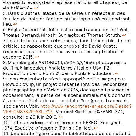
«formes brèves», des «représentations elliptiques», de
«la brièveté».
↩
Dans d’autres images de la série, un réflecteur, des
feuilles de palmier factice, ou un tapis usé en tiendront
lieu.
↩
Régis Durand fait ici allusion aux travaux de Jeff Wall,
Thomas Demand, Hiroshi Sugimoto, et Thomas Struth.
↩
Les citations sans références, dans l’ensemble de cet
article, se rapportent aux propos de David Coste,
recueillis lors d’entretiens avec moi en septembre et
octobre 2015.
↩
Michelangelo ANTONIONI,
Blow up
, 1966, photogramme
du film. Film couleur, Angleterre / Italie / USA, 112’.
Production Carlo Ponti © Carlo Ponti Production.
↩
Joan Fontcuberta s’est approprié cette image pour
BlowupBlowup, un projet présenté lors des Rencontres
photographiques d’Arles en 2015, des agrandissements
occasionnant la perte de la scène initiale, mais donnant
à voir les détails du support lui-même (grain, traces et
accidents). Voir:
http://www.rencontres-arles.com/C.aspx?
VP3=CMS3&VF=ARL_212_
VForm&FRM=Frame%3AARL_374,
consulté le 26 juin 2016.
↩
Je fais évidemment référence à PÉREC (Georges) :
1974,
Espèces d’espace
(Paris : Galilée).
↩
Une étude figure dans la bibliothèque de son studio: