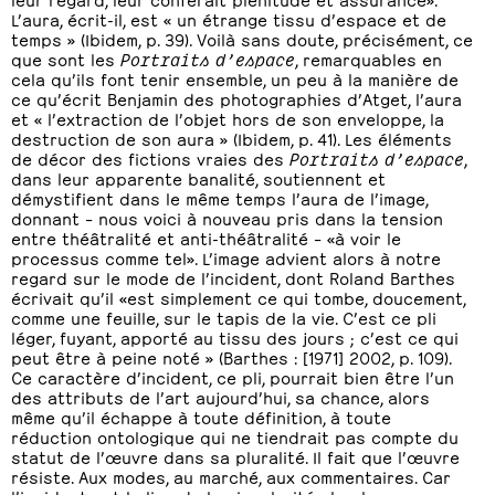
L’aura, écrit-il, est « un étrange tissu d’espace et de
temps » (Ibidem, p. 39). Voilà sans doute, précisément, ce
que sont les
Portraits d’espace
, remarquables en
cela qu’ils font tenir ensemble, un peu à la manière de
ce qu’écrit Benjamin des photographies d’Atget, l’aura
et « l’extraction de l’objet hors de son enveloppe, la
destruction de son aura » (Ibidem, p. 41). Les éléments
de décor des fictions vraies des
Portraits d’espace
,
dans leur apparente banalité, soutiennent et
démystifient dans le même temps l’aura de l’image,
donnant – nous voici à nouveau pris dans la tension
entre théâtralité et anti-théâtralité – «à voir le
processus comme tel». L’image advient alors à notre
regard sur le mode de l’incident, dont Roland Barthes
écrivait qu’il «est simplement ce qui tombe, doucement,
comme une feuille, sur le tapis de la vie. C’est ce pli
léger, fuyant, apporté au tissu des jours ; c’est ce qui
peut être à peine noté » (Barthes : [1971] 2002, p. 109).
Ce caractère d’incident, ce pli, pourrait bien être l’un
des attributs de l’art aujourd’hui, sa chance, alors
même qu’il échappe à toute définition, à toute
réduction ontologique qui ne tiendrait pas compte du
statut de l’œuvre dans sa pluralité. Il fait que l’œuvre
résiste. Aux modes, au marché, aux commentaires. Car