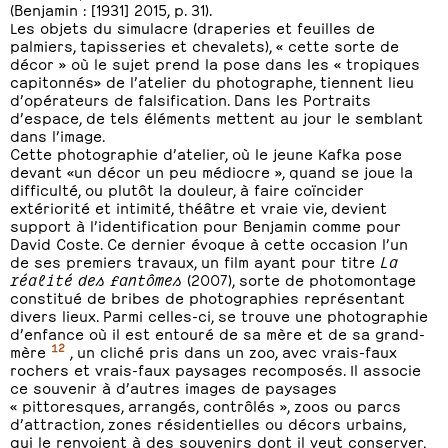
(Benjamin : [1931] 2015, p. 31).
Les objets du simulacre (draperies et feuilles de
palmiers, tapisseries et chevalets), « cette sorte de
décor » où le sujet prend la pose dans les « tropiques
capitonnés» de l’atelier du photographe, tiennent lieu
d’opérateurs de falsification. Dans les Portraits
d’espace, de tels éléments mettent au jour le semblant
dans l’image.
Cette photographie d’atelier, où le jeune Kafka pose
devant «un décor un peu médiocre », quand se joue la
difficulté, ou plutôt la douleur, à faire coïncider
extériorité et intimité, théâtre et vraie vie, devient
support à l’identification pour Benjamin comme pour
David Coste. Ce dernier évoque à cette occasion l’un
de ses premiers travaux, un film ayant pour titre
La
réalité des fantômes
(2007), sorte de photomontage
constitué de bribes de photographies représentant
divers lieux. Parmi celles-ci, se trouve une photographie
d’enfance où il est entouré de sa mère et de sa grand-
12
mère
, un cliché pris dans un zoo, avec vrais-faux
rochers et vrais-faux paysages recomposés. Il associe
ce souvenir à d’autres images de paysages
« pittoresques, arrangés, contrôlés », zoos ou parcs
d’attraction, zones résidentielles ou décors urbains,
qui le renvoient à des souvenirs dont il veut conserver,