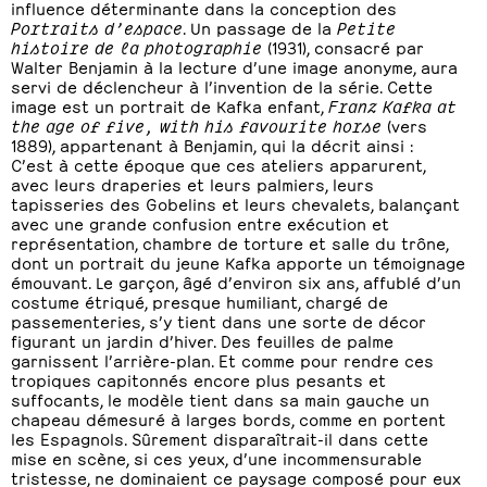
influence déterminante dans la conception des
Portraits d’espace
. Un passage de la
Petite
histoire de la photographie
(1931), consacré par
Walter Benjamin à la lecture d’une image anonyme, aura
servi de déclencheur à l’invention de la série. Cette
image est un portrait de Kafka enfant,
Franz Kafka at
the age of five, with his favourite horse
(vers
1889), appartenant à Benjamin, qui la décrit ainsi :
C’est à cette époque que ces ateliers apparurent,
avec leurs draperies et leurs palmiers, leurs
tapisseries des Gobelins et leurs chevalets, balançant
avec une grande confusion entre exécution et
représentation, chambre de torture et salle du trône,
dont un portrait du jeune Kafka apporte un témoignage
émouvant. Le garçon, âgé d’environ six ans, affublé d’un
costume étriqué, presque humiliant, chargé de
passementeries, s’y tient dans une sorte de décor
figurant un jardin d’hiver. Des feuilles de palme
garnissent l’arrière-plan. Et comme pour rendre ces
tropiques capitonnés encore plus pesants et
suffocants, le modèle tient dans sa main gauche un
chapeau démesuré à larges bords, comme en portent
les Espagnols. Sûrement disparaîtrait-il dans cette
mise en scène, si ces yeux, d’une incommensurable
tristesse, ne dominaient ce paysage composé pour eux