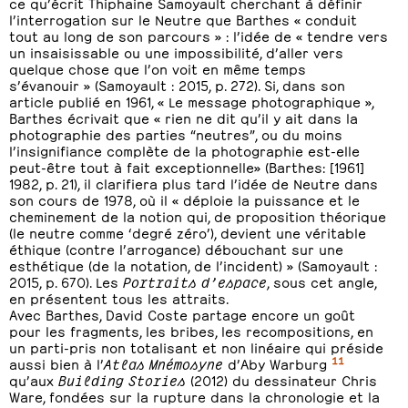
ce qu’écrit Thiphaine Samoyault cherchant à définir
l’interrogation sur le Neutre que Barthes « conduit
tout au long de son parcours » : l’idée de « tendre vers
un insaisissable ou une impossibilité, d’aller vers
quelque chose que l’on voit en même temps
s’évanouir » (Samoyault : 2015, p. 272). Si, dans son
article publié en 1961, « Le message photographique »,
Barthes écrivait que « rien ne dit qu’il y ait dans la
photographie des parties “neutres”, ou du moins
l’insignifiance complète de la photographie est-elle
peut-être tout à fait exceptionnelle» (Barthes: [1961]
1982, p. 21), il clarifiera plus tard l’idée de Neutre dans
son cours de 1978, où il « déploie la puissance et le
cheminement de la notion qui, de proposition théorique
(le neutre comme ‘degré zéro’), devient une véritable
éthique (contre l’arrogance) débouchant sur une
esthétique (de la notation, de l’incident) » (Samoyault :
2015, p. 670). Les
Portraits d’espace
, sous cet angle,
en présentent tous les attraits.
Avec Barthes, David Coste partage encore un goût
pour les fragments, les bribes, les recompositions, en
un parti-pris non totalisant et non linéaire qui préside
11
aussi bien à l’
Atlas Mnémosyne
d’Aby Warburg
qu’aux
Building Stories
(2012) du dessinateur Chris
Ware, fondées sur la rupture dans la chronologie et la