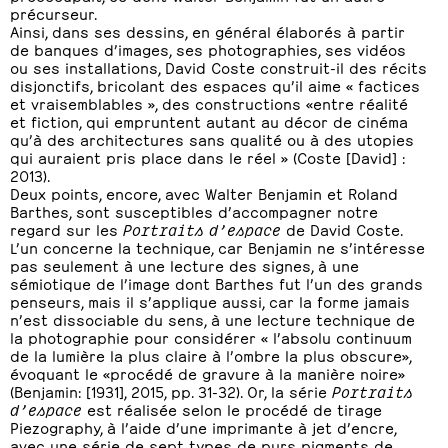
précurseur.
Ainsi, dans ses dessins, en général élaborés à partir
de banques d’images, ses photographies, ses vidéos
ou ses installations, David Coste construit-il des récits
disjonctifs, bricolant des espaces qu’il aime « factices
et vraisemblables », des constructions «entre réalité
et fiction, qui empruntent autant au décor de cinéma
qu’à des architectures sans qualité ou à des utopies
qui auraient pris place dans le réel » (Coste [David] :
2013).
Deux points, encore, avec Walter Benjamin et Roland
Barthes, sont susceptibles d’accompagner notre
regard sur les
Portraits d’espace
de David Coste.
L’un concerne la technique, car Benjamin ne s’intéresse
pas seulement à une lecture des signes, à une
sémiotique de l’image dont Barthes fut l’un des grands
penseurs, mais il s’applique aussi, car la forme jamais
n’est dissociable du sens, à une lecture technique de
la photographie pour considérer « l’absolu continuum
de la lumière la plus claire à l’ombre la plus obscure»,
évoquant le «procédé de gravure à la manière noire»
(Benjamin: [1931], 2015, pp. 31-32). Or, la série
Portraits
d’espace
est réalisée selon le procédé de tirage
Piezography, à l’aide d’une imprimante à jet d’encre,
avec une série de sept types de purs pigments de