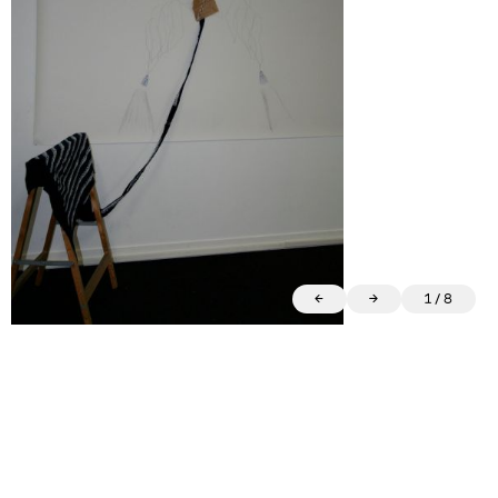
←
→
1
/
8