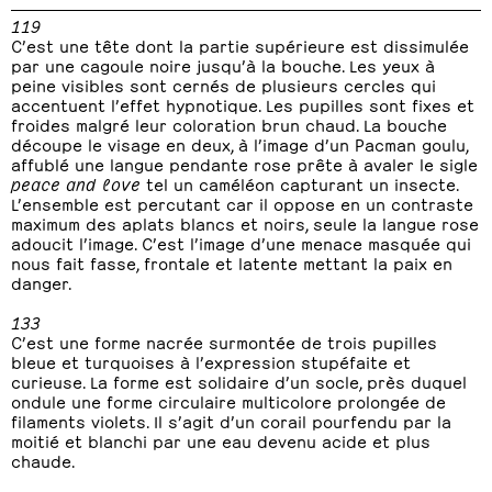
119
C’est une tête dont la partie supérieure est dissimulée
par une cagoule noire jusqu’à la bouche. Les yeux à
peine visibles sont cernés de plusieurs cercles qui
accentuent l’effet hypnotique. Les pupilles sont fixes et
froides malgré leur coloration brun chaud. La bouche
découpe le visage en deux, à l’image d’un Pacman goulu,
affublé une langue pendante rose prête à avaler le sigle
peace and love
tel un caméléon capturant un insecte.
L’ensemble est percutant car il oppose en un contraste
maximum des aplats blancs et noirs, seule la langue rose
adoucit l’image. C’est l’image d’une menace masquée qui
nous fait fasse, frontale et latente mettant la paix en
danger.
133
C’est une forme nacrée surmontée de trois pupilles
bleue et turquoises à l’expression stupéfaite et
curieuse. La forme est solidaire d’un socle, près duquel
ondule une forme circulaire multicolore prolongée de
filaments violets. Il s’agit d’un corail pourfendu par la
moitié et blanchi par une eau devenu acide et plus
chaude.