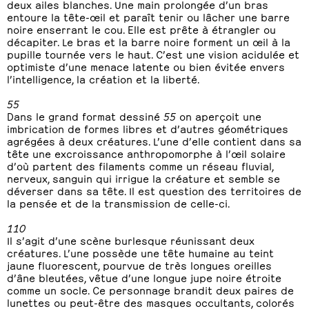
deux ailes blanches. Une main prolongée d’un bras
entoure la tête-œil et paraît tenir ou lâcher une barre
noire enserrant le cou. Elle est prête à étrangler ou
décapiter. Le bras et la barre noire forment un œil à la
pupille tournée vers le haut. C’est une vision acidulée et
optimiste d’une menace latente ou bien évitée envers
l’intelligence, la création et la liberté.
55
Dans le grand format dessiné
55
on aperçoit une
imbrication de formes libres et d’autres géométriques
agrégées à deux créatures. L’une d’elle contient dans sa
tête une excroissance anthropomorphe à l’œil solaire
d’où partent des filaments comme un réseau fluvial,
nerveux, sanguin qui irrigue la créature et semble se
déverser dans sa tête. Il est question des territoires de
la pensée et de la transmission de celle-ci.
110
Il s’agit d’une scène burlesque réunissant deux
créatures. L’une possède une tête humaine au teint
jaune fluorescent, pourvue de très longues oreilles
d’âne bleutées, vêtue d’une longue jupe noire étroite
comme un socle. Ce personnage brandit deux paires de
lunettes ou peut-être des masques occultants, colorés