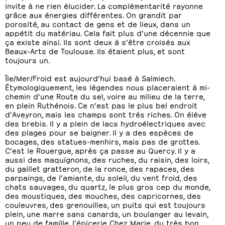
invite à ne rien élucider. La complémentarité rayonne
grâce aux énergies différentes. On grandit par
porosité, au contact de gens et de lieux, dans un
appétit du matériau. Cela fait plus d’une décennie que
ça existe ainsi. Ils sont deux à s’être croisés aux
Beaux-Arts de Toulouse. Ils étaient plus, et sont
toujours un.
Île/Mer/Froid est aujourd’hui basé à Salmiech.
Étymologiquement, les légendes nous placeraient à mi-
chemin d’une Route du sel, voire au milieu de la terre,
en plein Ruthénois. Ce n’est pas le plus bel endroit
d’Aveyron, mais les champs sont très riches. On élève
des brebis. Il y a plein de lacs hydroélectriques avec
des plages pour se baigner. Il y a des espèces de
bocages, des statues-menhirs, mais pas de grottes.
C’est le Rouergue, après ça passe au Quercy. Il y a
aussi des maquignons, des ruches, du raisin, des loirs,
du gaillet gratteron, de la ronce, des rapaces, des
parpaings, de l’amiante, du soleil, du vent froid, des
chats sauvages, du quartz, le plus gros cep du monde,
des moustiques, des mouches, des capricornes, des
couleuvres, des grenouilles, un puits qui est toujours
plein, une marre sans canards, un boulanger au levain,
un peu de famille, l’épicerie Chez Marie, du très bon