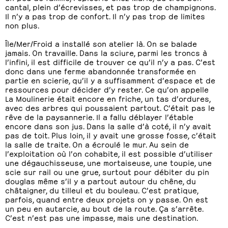
cantal, plein d’écrevisses, et pas trop de champignons.
Il n’y a pas trop de confort. Il n’y pas trop de limites
non plus.
Île/Mer/Froid a installé son atelier là. On se balade
jamais. On travaille. Dans la sciure, parmi les troncs à
l’infini, il est difficile de trouver ce qu’il n’y a pas. C’est
donc dans une ferme abandonnée transformée en
partie en scierie, qu’il y a suffisamment d’espace et de
ressources pour décider d’y rester. Ce qu’on appelle
La Moulinerie était encore en friche, un tas d’ordures,
avec des arbres qui poussaient partout. C’était pas le
rêve de la paysannerie. Il a fallu déblayer l’étable
encore dans son jus. Dans la salle d’à coté, il n’y avait
pas de toit. Plus loin, il y avait une grosse fosse, c’était
la salle de traite. On a écroulé le mur. Au sein de
l’exploitation où l’on cohabite, il est possible d’utiliser
une dégauchisseuse, une mortaiseuse, une toupie, une
scie sur rail ou une grue, surtout pour débiter du pin
douglas même s’il y a partout autour du chêne, du
châtaigner, du tilleul et du bouleau. C’est pratique,
parfois, quand entre deux projets on y passe. On est
un peu en autarcie, au bout de la route. Ça s’arrête.
C’est n’est pas une impasse, mais une destination.