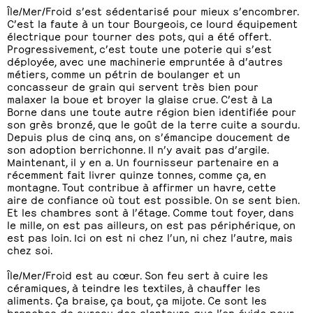
Île/Mer/Froid s’est sédentarisé pour mieux s’encombrer.
C’est la faute à un tour Bourgeois, ce lourd équipement
électrique pour tourner des pots, qui a été offert.
Progressivement, c’est toute une poterie qui s’est
déployée, avec une machinerie empruntée à d’autres
métiers, comme un pétrin de boulanger et un
concasseur de grain qui servent très bien pour
malaxer la boue et broyer la glaise crue. C’est à La
Borne dans une toute autre région bien identifiée pour
son grès bronzé, que le goût de la terre cuite a sourdu.
Depuis plus de cinq ans, on s’émancipe doucement de
son adoption berrichonne. Il n’y avait pas d’argile.
Maintenant, il y en a. Un fournisseur partenaire en a
récemment fait livrer quinze tonnes, comme ça, en
montagne. Tout contribue à affirmer un havre, cette
aire de confiance où tout est possible. On se sent bien.
Et les chambres sont à l’étage. Comme tout foyer, dans
le mille, on est pas ailleurs, on est pas périphérique, on
est pas loin. Ici on est ni chez l’un, ni chez l’autre, mais
chez soi.
Île/Mer/Froid est au cœur. Son feu sert à cuire les
céramiques, à teindre les textiles, à chauffer les
aliments. Ça braise, ça bout, ça mijote. Ce sont les
branches de sureau des alentours que l’on évide pour