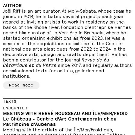
AUTHOR
Joël Riff is an art curator. At Moly-Sabata, whose team he
joined in 2014, he initiates several projects each year
geared at inviting artists to work in residency on the
banks of the Rhône river. Fondation d’entreprise Hermès
named him curator of La Verrière in Brussels, where he
started organising exhibitions as from 2023. He was a
member of the acquisitions committee at the Centre
national des arts plastiques from 2022 to 2024 in the
decorative arts, design and crafts department. He has
been a contributor for the journal
Revue de la
Céramique et du Verre
since 2017, and regularly authors
commissioned texts for artists, galleries and
institutions.
Read more
TEXTS
ENCOUNTER
MEETING WITH HERVÉ ROUSSEAU AND ÎLE/MER/FROID
Le Château - Centre d’Art Contemporain et du
Patrimoine d’Aubenas
Meeting with the artists of the Île/Mer/Froid duo,
ceramicist and sculptor Hervé Rousseau and Château