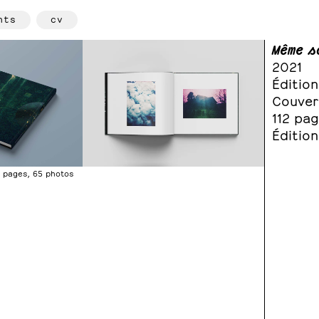
hts
cv
Même s
2021
Édition
Couver
112 pa
Édition
12 pages, 65 photos