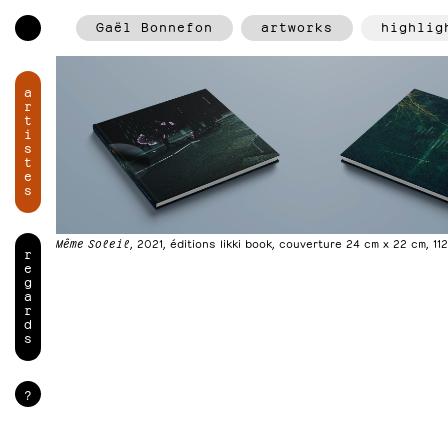
Gaël Bonnefon
artworks
highlig
a
r
t
i
s
t
e
s
Même Soleil
, 2021, éditions Iikki book, couverture 24 cm x 22 cm, 1
r
e
g
a
r
d
s
?