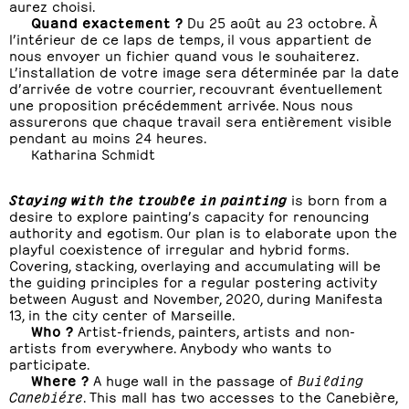
aurez choisi.
Quand exactement ?
Du 25 août au 23 octobre. À
l’intérieur de ce laps de temps, il vous appartient de
nous envoyer un fichier quand vous le souhaiterez.
L’installation de votre image sera déterminée par la date
d’arrivée de votre courrier, recouvrant éventuellement
une proposition précédemment arrivée. Nous nous
assurerons que chaque travail sera entièrement visible
pendant au moins 24 heures.
Katharina Schmidt
Staying with the trouble in painting
is born from a
desire to explore painting’s capacity for renouncing
authority and egotism. Our plan is to elaborate upon the
playful coexistence of irregular and hybrid forms.
Covering, stacking, overlaying and accumulating will be
the guiding principles for a regular postering activity
between August and November, 2020, during Manifesta
13, in the city center of Marseille.
Who ?
Artist-friends, painters, artists and non-
artists from everywhere. Anybody who wants to
participate.
Where ?
A huge wall in the passage of
Building
Canebiére
. This mall has two accesses to the Canebière,