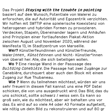
Das Projekt
Staying with the trouble in painting
basiert auf dem Wunsch, Potentiale von Malerei zu
erforschen, die auf Autorität und Egozentrik verzichten.
Wir hoffen mit SWTTIP eine spielerische Koexistenz von
heterogenen und hybriden Formen zu provozieren.
Verdecken, Stapeln, Übereinander lagern und Anhäufen
sind Prinzipien einer fortlaufenden Plakat-Aktion
zwischen August und November 2020, während der
Manifesta 13, im Stadtzentrum von Marseille.
Wer?
Künstlerfeundinnen und Künstlerfreunde,
Maler
innen, Künstle
innen und Nicht- Künstler*innen
von überall her. Alle, die sich beteiligen wollen.
Wo ?
Eine riesige Wand in der Passsage des
Building Canebière
. Die Passage hat zwei Zugänge zur
Canebière, durchquert aber auch den Block mit einem
Zugang zur Rue Thubaneau.
Wie ?
Wenn du teilnehmen möchtest, würden wir uns
sehr freuen! In diesem Fall kannst uns eine PDF Datei
schicken, die von uns ausgedruckt wird. Das Bild, das du
uns schickst, sollte schwarz / weiss sein. Es kann so
groß sein, wie du möchtest, aber wir behalten uns vor
das. Es wird auf so viele A4 oder A3 Formate aufgeteilt,
wie nötig um dein Bild zu rekonstruieren und auf 80 gr