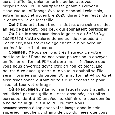
seront affichés, selon un principe ludique, vos
propositions. Tel un palimpseste géant au devenir
monstrueux, l’affichage évoluera pendant trois mois,
entre fin août et novembre 2020, durant Manifesta, dans
le centre ville de Marseille.
Qui ?
Des artistes et non-artistes, des peintres, des
ami.es, de partout. Tous ceux qui souhaitent participer.
Où ?
Un immense mur dans la galerie du
Building
Canebière
. Cette galerie donne sur deux accès à la
Canebière, mais traverse également le bloc avec un
accès à la rue Thubaneau.
Comment ?
Nous serions très heureux de votre
participation ! Dans ce cas, vous pouvez nous envoyer
un fichier en format PDF qui sera imprimé. L’image que
vous nous enverrez devra être en noir et blanc. Elle
pourra être aussi grande que vous le souhaitez. Elle
sera imprimée sur du papier 80 gr au format A4 ou A3 et
sera fractionnée autant de fois que nécessaire pour
reconstituer votre image.
Où exactement ?
Le mur sur lequel nous travaillons
est divisé par une grille qui sera dessinée, les unités
correspondant à 50 cm. Veuillez définir une coordonnée
à l’aide de la grille sur le PDF ci-joint. Nous
commencerons à tapisser votre image dans le coin
supérieur gauche du champ de coordonnées que vous