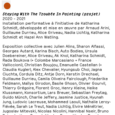
Staying With The Trouble In Painting (projet)
2020 – 2021
Installation performative à l'initiative de Katharina
Schmidt, développée et mise en œuvre par Arnaud Arini,
Guillaume Durrieu, Alice Griveau, Nadia Lichtig, Katharina
Schmidt et Hazel Ann Watling.
Exposition collective avec Julien Alins, Sharon Alfassi,
Georges Autard, Karina Bisch, Auto Bodies, Ursula
Doebereiner, Alice Griveau, Ak Knol, Katharina Schmidt,
Rada Boukova (+ Colombe Marcasiano + France
Valliccioni), Christian Bouyjou, Emanuelle Castellan (+
Claudia Kugler), Alex Chevalier, Hyungsub Choi, Jagna
Ciuchta, Cordula Ditz, Antje Dorn, Kerstin Drechsel,
Guillaume Durrieu, Camila Oliveira Fairclough, Friederike
Feldmann, Maïlys Girodon, Basile Ghosn, Olivier Gourvil,
Thierry Grégoire, Florent Groc, Henry Kleine, Heike
Klussmann, Konsortium, Lars Breuer, Sebastian Freytag,
Guido Münch, Charlie Jeffery, Jasmine Justice, Hyunah
Jung, Ludovic Lacreuse, Mohammed Laouli, Nathalie Leroy-
Fiévée, Sarah Le Treut, Nadia Lichtig, Elvire Ménétrier,
Jugoslav Mitevski, Nicolas Nicolini, Hannibal Nseir, Bruno