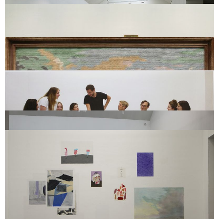
Des artistes anonymes réalisent des canevas de
La dentellière
de
Johannes Vermeer,
La Vénus à son miroir
de Diego Vélasquez et de
The
Bowden Children
de John Hoppner. Philippe Lipka les achète dans une
brocante.
Canevas (The Bowden Children devant l’atelier mobile)
, Un artiste
anonyme réalise un canevas de
The Bowden Children
de John Hoppner.
Philippe Lipka les achète dans une brocante et demande à Hermance
Lipka de réaliser
L’atelier mobile
de Gilles Elie.
Postérité
, Elisa Masson demande à Marion Lebbe Philippe Lipka Mélissa
Godbille Léa Devenelle Elisa Masson Lucie Herlemont Corine Caulier Gilles
Elie Manon Thirriot Emmanuel Simon de poser pour prendre une photo.
Marion Lebbe Philippe Lipka Mélissa Godbille Léa Devenelle Elisa Masson
Lucie Herlemont Corine Caulier Manon Thirriot Emmanuel Simon posent
mayonnaise
, vue de l’exposition, Centre d’Arts Plastiques et Visuels, Lille,
2019
Mur d’œuvres modèles
Marion Lebbe propose à Philippe Lipka, Mélissa
Godbille, Léa Devenelle, Gilles Elie, Elisa Masson, Lucie Herlemont, Corine
Caulier, Manon Thirriot, Emmanuel Simon de peindre une œuvre qu’ils
adorent. P. L. choisit
Migraine
de Jake et Dinos Chapman M. G.
choisit
4’33’’
de John Cage L. D. choisit
A cast of the space under my
chair
de Bruce Nauman G. E. choisit de ne pas peindre E. M. choisit
Legitimate sculptures
de Franz West L. H. choisit
L’heure Bleue
de
Jan Fabre C. C. choisit
Landschaft bei Hubbelrath
de Gerhard Richter
M. T. choisit
Mixing Tablet
de Matias Armendaris E. S. choisit
All
available light
de Jagna Ciuchta qui avait elle-même invité Isa de LM
(Ingrid Luche & Nicolas H Muller)
Smuggling smuggling
de Céline Vaché-
Olivieri
Biches au bois
d’un auteur inconnu
You
de Camila Oliveira
Fairclough
Hawaii Girl
de Rada Boukova
The Eternal Return
de Rada