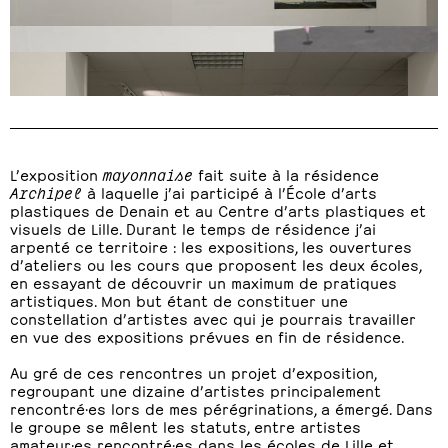
Boukova
Mur d’œuvres modèles
Marion Lebbe, détail
Fond gris,
Gilles Elie demande à Patrick Stega de signer le fond qu’il a
peint pour la séance de modèle vivant de Gilles Elie. Patrick Stega signe
de son pseudo Sobo
L’exposition
mayonnaise
fait suite à la résidence
Archipel
à laquelle j’ai participé à l’École d’arts
plastiques de Denain et au Centre d’arts plastiques et
visuels de Lille. Durant le temps de résidence j’ai
arpenté ce territoire : les expositions, les ouvertures
d’ateliers ou les cours que proposent les deux écoles,
en essayant de découvrir un maximum de pratiques
artistiques. Mon but étant de constituer une
constellation d’artistes avec qui je pourrais travailler
en vue des expositions prévues en fin de résidence.
Au gré de ces rencontres un projet d’exposition,
regroupant une dizaine d’artistes principalement
rencontré·es lors de mes pérégrinations, a émergé. Dans
le groupe se mêlent les statuts, entre artistes
amateur·es rencontré·es dans les écoles de Lille et