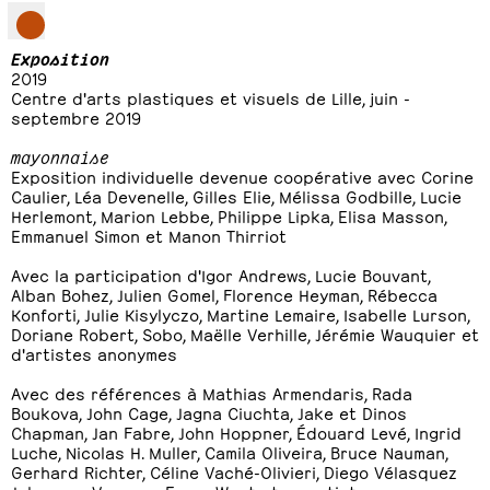
Exposition
2019
Centre d'arts plastiques et visuels de Lille, juin -
septembre 2019
mayonnaise
Exposition individuelle devenue coopérative avec Corine
Caulier, Léa Devenelle, Gilles Elie, Mélissa Godbille, Lucie
Herlemont, Marion Lebbe, Philippe Lipka, Elisa Masson,
Emmanuel Simon et Manon Thirriot
Avec la participation d'Igor Andrews, Lucie Bouvant,
Alban Bohez, Julien Gomel, Florence Heyman, Rébecca
Konforti, Julie Kisylyczo, Martine Lemaire, Isabelle Lurson,
Doriane Robert, Sobo, Maëlle Verhille, Jérémie Wauquier et
d'artistes anonymes
Avec des références à Mathias Armendaris, Rada
Boukova, John Cage, Jagna Ciuchta, Jake et Dinos
Chapman, Jan Fabre, John Hoppner, Édouard Levé, Ingrid
Luche, Nicolas H. Muller, Camila Oliveira, Bruce Nauman,
Gerhard Richter, Céline Vaché-Olivieri, Diego Vélasquez