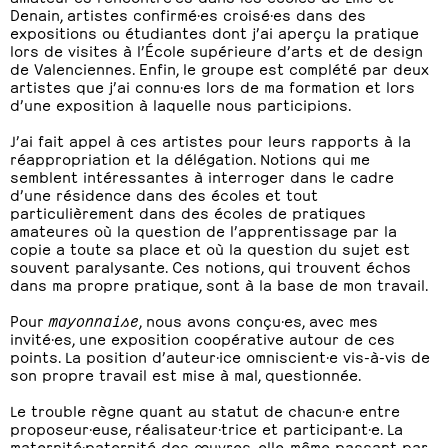
Denain, artistes confirmé·es croisé·es dans des
expositions ou étudiantes dont j’ai aperçu la pratique
lors de visites à l’École supérieure d’arts et de design
de Valenciennes. Enfin, le groupe est complété par deux
artistes que j’ai connu·es lors de ma formation et lors
d’une exposition à laquelle nous participions.
J’ai fait appel à ces artistes pour leurs rapports à la
réappropriation et la délégation. Notions qui me
semblent intéressantes à interroger dans le cadre
d’une résidence dans des écoles et tout
particulièrement dans des écoles de pratiques
amateures où la question de l’apprentissage par la
copie a toute sa place et où la question du sujet est
souvent paralysante. Ces notions, qui trouvent échos
dans ma propre pratique, sont à la base de mon travail.
Pour
mayonnaise
, nous avons conçu·es, avec mes
invité·es, une exposition coopérative autour de ces
points. La position d’auteur·ice omniscient·e vis-à-vis de
son propre travail est mise à mal, questionnée.
Le trouble règne quant au statut de chacun·e entre
proposeur·euse, réalisateur·trice et participant·e. La
maternité·paternité des œuvres, elle-même passant par