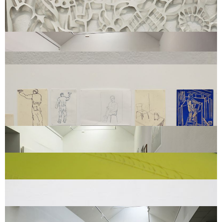
Gravité
, Lucie Herlemont demande à Marion Lebbe, Philippe Lipka, Mélissa
Godbille, Léa Devenelle, Elisa Masson, Corine Caulier, Manon Thirriot,
Emmanuel Simon de peindre sur une toile des motifs. Lucie Herlemont les
découpe, détail
mayonnaise
, vue de l’exposition, Centre d’Arts Plastiques et Visuels, Lille,
2019
Hormis Elie
, détail
Hormis Elie
, Gilles Elie pose devant Corine Caulier, Philippe Lipka,
Emmanuel Simon, Alban Bohez, Igor Andrews, Doriane Robert, Maëlle
Verhille, Julien Gomel, Julie Kisylyczo, Isabelle Lurson, Martine Lemaire,
Jérémie Wauquier, Florence Heyman avec sa combinaison de peintre, des
outils, une toile de fond et l’Atelier mobile. Corine Caulier, Philippe Lipka,
Emmanuel Simon, Alban Bohez, Igor Andrews, Doriane Robert, Maëlle
Verhille, Julien Gomel, Julie Kisylyczo, Jérémie Wauquier, Florence Heyman
présentent des croquis et gravures pour l’exposition
Moment
, Mélissa Godbille écrit un texte. Manon Thirriot en fait trois
sculptures en silicone. Léa Devenelle en fait un enregistrement sonore
avec Lucie Bouvant
Trucs d’enfants
, Mélissa Godbille écrit un texte. Manon Thirriot en fait
trois sculptures en silicone. Léa Devenelle en fait un enregistrement
sonore avec Lucie Bouvant (détail)
Trucs d’enfants
, Mélissa Godbille écrit un texte. Manon Thirriot en fait
trois sculptures en silicone. Léa Devenelle en fait un enregistrement
sonore avec Lucie Bouvant (détail)
mayonnaise
, vue de l’exposition, Centre d’Arts Plastiques et Visuels, Lille,
2019