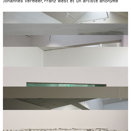
Johannes Vermeer, Franz West et un artiste anonyme
mayonnaise
, vue de l’exposition, Centre d’Arts Plastiques et Visuels, Lille,
2019
Gilles Elie,
L’atelier mobile 2,
2016, bois, acrylique, roulettes, 25 x 30
x 22 cm
mayonnaise
, vue de l’exposition, Centre d’Arts Plastiques et Visuels, Lille,
2019
Espace pictural, espace commun #6
, Rebecca Konforti écrit un texte et
propose à Emmanuel Simon d’en faire une peinture pour l’exposition
(H)all over 17 - Archipel #2.
Emmanuel Simon propose le texte aux
artistes de
mayonnaise
. Corine Caulier réalise une installation
Espace pictural, espace commun #6
, Rebecca Konforti écrit un texte et
propose à Emmanuel Simon d’en faire une peinture pour l’exposition
(H)all over 17 - Archipel #2.
Emmanuel Simon propose le texte aux
artistes de
mayonnaise
. Corine Caulier réalise une installation, détail
98, 409
, Mélissa Godbille et Léa Devenelle choisissent
Œuvres
d’Édouard
Levé et font deux vidéos d’après deux extraits du livre
mayonnaise
, vue de l’exposition, Centre d’Arts Plastiques et Visuels, Lille,
2019
Gravité
, Lucie Herlemont demande à Marion Lebbe, Philippe Lipka, Mélissa
Godbille, Léa Devenelle, Elisa Masson, Corine Caulier, Manon Thirriot,
Emmanuel Simon de peindre sur une toile des motifs. Lucie Herlemont les
découpe