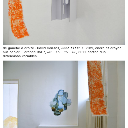
de gauche à droite : David Gommez,
Sans titre 1
, 2019, encre et crayon
sur papier; Florence Bazin,
MC - 15 - 15 - 02
, 2019, carton duo,
dimensions variables