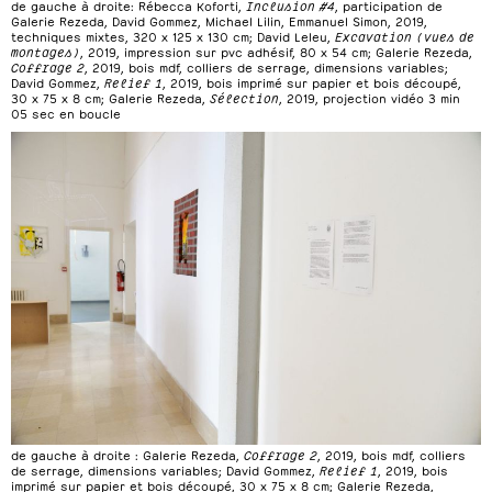
de gauche à droite: Rébecca Koforti,
Inclusion #4
, participation de
Galerie Rezeda, David Gommez, Michael Lilin, Emmanuel Simon, 2019,
techniques mixtes, 320 x 125 x 130 cm; David Leleu,
Excavation (vues de
montages)
, 2019, impression sur pvc adhésif, 80 x 54 cm; Galerie Rezeda,
Coffrage 2
, 2019, bois mdf, colliers de serrage, dimensions variables;
David Gommez,
Relief 1
, 2019, bois imprimé sur papier et bois découpé,
30 x 75 x 8 cm; Galerie Rezeda,
Sélection
, 2019, projection vidéo 3 min
05 sec en boucle
de gauche à droite : Galerie Rezeda,
Coffrage 2
, 2019, bois mdf, colliers
de serrage, dimensions variables; David Gommez,
Relief 1
, 2019, bois
imprimé sur papier et bois découpé, 30 x 75 x 8 cm; Galerie Rezeda,