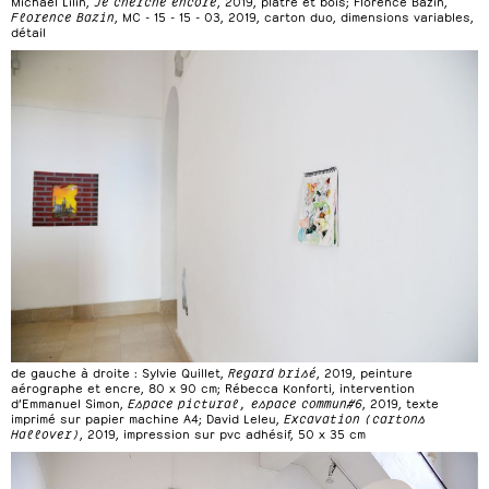
Michael Lilin,
Je cherche encore
, 2019, plâtre et bois; Florence Bazin,
Florence Bazin
, MC - 15 - 15 - 03, 2019, carton duo, dimensions variables,
détail
de gauche à droite : Sylvie Quillet,
Regard brisé
, 2019, peinture
aérographe et encre, 80 x 90 cm; Rébecca Konforti, intervention
d’Emmanuel Simon,
Espace pictural, espace commun#6
, 2019, texte
imprimé sur papier machine A4; David Leleu,
Excavation (cartons
Hallover)
, 2019, impression sur pvc adhésif, 50 x 35 cm