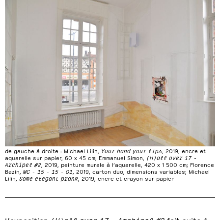
de gauche à droite : Michael Lilin,
Your hand your lips
, 2019, encre et
aquarelle sur papier, 60 x 45 cm; Emmanuel Simon,
(H)all over 17 -
Archipel #2
, 2019, peinture murale à l’aquarelle, 420 x 1 500 cm; Florence
Bazin,
MC - 15 - 15 - 01
, 2019, carton duo, dimensions variables; Michael
Lilin,
Some elegant prank
, 2019, encre et crayon sur papier
L’exposition
(H)all over 17 - Archipel #2
fait suite à