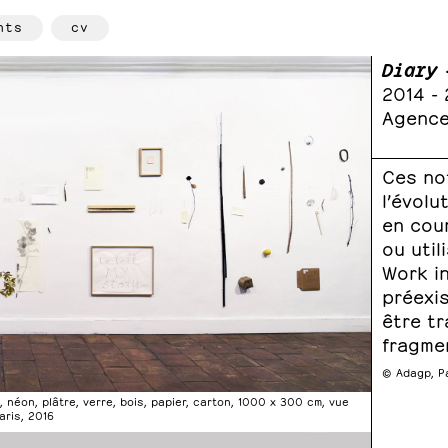
hts
cv
Diary 
2014 - 
Agence
Ces no
l’évolu
en cou
ou util
Work in
préexi
être tr
fragme
© Adagp, P
 néon, plâtre, verre, bois, papier, carton, 1000 x 300 cm, vue
aris, 2016