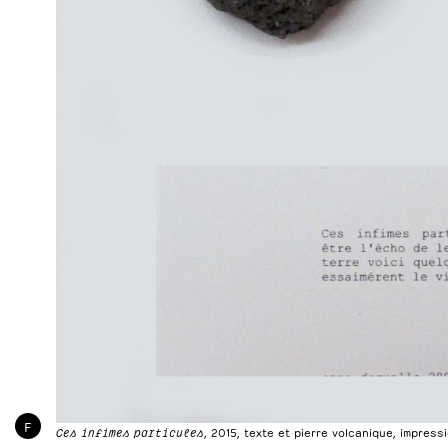
F
Ces infimes particules
, 2015, texte et pierre volcanique, impressi